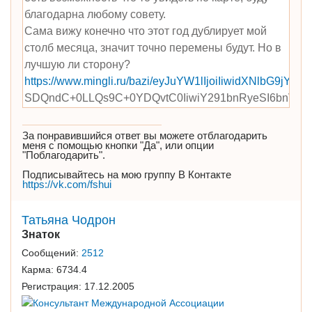
благодарна любому совету.
Сама вижу конечно что этот год дублирует мой
столб месяца, значит точно перемены будут. Но в
лучшую ли сторону?
https://www.mingli.ru/bazi/eyJuYW1lIjoiIiwidXNlbG9jYW
SDQndC+0LLQs9C+0YDQvtC0IiwiY291bnRyeSI6bnVsbCw
За понравившийся ответ вы можете отблагодарить
меня с помощью кнопки "Да", или опции
"Поблагодарить".
Подписывайтесь на мою группу В Контакте
https://vk.com/fshui
Татьяна Чодрон
Знаток
Сообщений:
2512
Карма:
6734.4
Регистрация:
17.12.2005