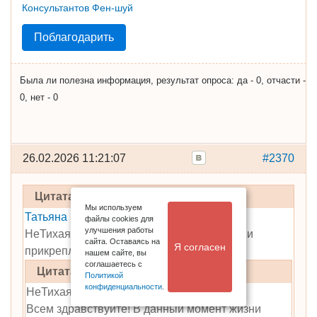
Поблагодарить
Была ли полезна информация, результат опроса: да - 0, отчасти -
0, нет - 0
26.02.2026 11:21:07
#2370
Цитата
Мы используем
Татьяна Чодрон
написал:
файлы cookies для
улучшения работы
НеТихая , у вас разные карты - по ссылке и
сайта. Оставаясь на
Я согласен
прикрепленные. Какая правильная?
нашем сайте, вы
соглашаетесь с
Цитата
Политикой
конфиденциальности
.
НеТихая написал:
Всем здравствуйте! В данный момент жизни