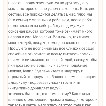
плюс он продолжает судится по другому делу
мамы, которое она не успела закончить. Есть две
сестры, все приходится делать за них, плюс мы
(его семья) с маленьким ребенком, после работы
помогает.взял на себя работу по дому. Ну и
основная работа, которая тоже отнимает много
нервов и сил. Мало спит. Возможно, так живет
много людей, вижу, что эмоционально не вывозит.
Прошу его не воспринимать все близко к сердцу,
спокойнее относится ко всему, пытаюсь помочь
приемом витаминов, полезной едой, слежу, чтобы
пил достаточно воды , ну и всякие подобные
мелочи, Купил 3 увлажнителя в квартиру и
огромный аквариум, свободное время посвящает
аквариуму - подрезает , чистит грунт и тп
(интуитивно добавляет воду?).
хотелось бы знать, как помочь ему? Как снизить
влияние столкновения крысы и лошади, которое и
так есть в карте. Чего ждать от этого года и как