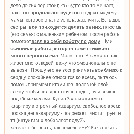
дело до сих пор стоит, как будто кто-то мешает,
плюс
он продолжает судится
по другому делу
мамы, которое она не успела закончить. Есть две
сестры,
все приходится делать за них
, плюс мы
(его семья) с маленьким ребенком, после работы
помогает.
взял на себя работу по дому
. Ну и
основная работа, которая тоже отнимает
много нервов и сил
. Мало спит. Возможно, так
живет много людей, вижу, что эмоционально не
вывозит. Прошу его не воспринимать все близко к
сердцу, спокойнее относится ко всему, пытаюсь
помочь приемом витаминов, полезной едой,
слежу, чтобы пил достаточно воды , ну и всякие
подобные мелочи, Купил 3 увлажнителя в
квартиру и огромный аквариум, свободное время
посвящает аквариуму - подрезает , чистит грунт и
тп (интуитивно добавляет воду?).
хотелось бы знать, как помочь ему? Как снизить