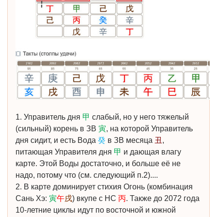
1. Управитель дня
甲
слабый, но у него тяжелый
(сильный) корень в ЗВ
寅
, на которой Управитель
дня сидит, и есть Вода
癸
в ЗВ месяца
丑
,
питающая Управителя дня
甲
и дающая влагу
карте. Этой Воды достаточно, и больше её не
надо, потому что (см. следующий п.2)....
2. В карте доминирует стихия Огонь (комбинация
Сань Хэ:
寅
午
戌
) вкупе с НС
丙
. Также до 2072 года
10-летние циклы идут по восточной и южной