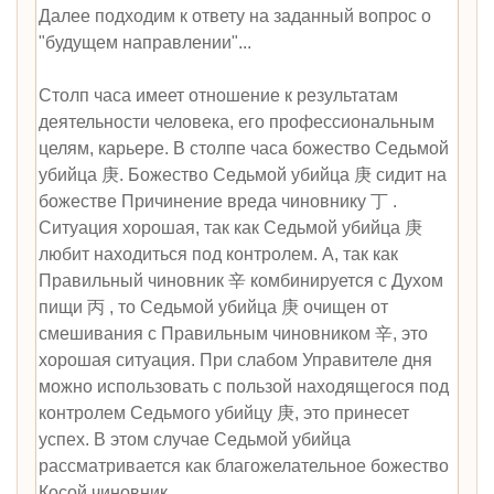
Далее подходим к ответу на заданный вопрос о
"будущем направлении"...
Столп часа имеет отношение к результатам
деятельности человека, его профессиональным
целям, карьере. В столпе часа божество Седьмой
убийца 庚. Божество Седьмой убийца 庚 сидит на
божестве Причинение вреда чиновнику 丁 .
Ситуация хорошая, так как Седьмой убийца 庚
любит находиться под контролем. А, так как
Правильный чиновник 辛 комбинируется с Духом
пищи 丙 , то Седьмой убийца 庚 очищен от
смешивания с Правильным чиновником 辛, это
хорошая ситуация. При слабом Управителе дня
можно использовать с пользой находящегося под
контролем Седьмого убийцу 庚, это принесет
успех. В этом случае Седьмой убийца
рассматривается как благожелательное божество
Косой чиновник.