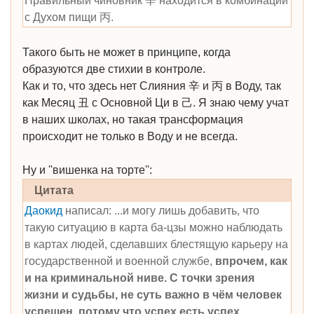
Правильный чиновник 辛 находится в комбинации
с Духом пищи 丙.
Такого быть не может в принципе, когда
образуются две стихии в контроле.
Как и то, что здесь нет Слияния 辛 и 丙 в Воду, так
как Месяц 丑 с Основной Ци в 己. Я знаю чему учат
в наших школах, но такая трансформация
происходит не только в Воду и не всегда.
Ну и ''вишенка на торте'':
Цитата
Даокид
написал: ...и могу лишь добавить, что
такую ситуацию в карта ба-цзы можно наблюдать
в картах людей, сделавших блестящую карьеру на
государственной и военной службе,
впрочем, как
и на криминальной ниве. С точки зрения
жизни и судьбы, не суть важно в чём человек
успешен, потому что успех есть успех
.