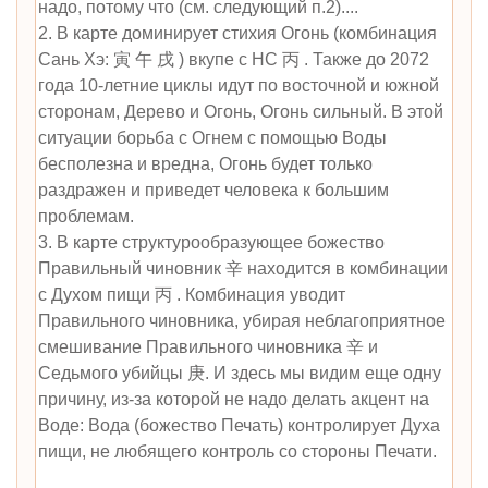
надо, потому что (см. следующий п.2)....
2. В карте доминирует стихия Огонь (комбинация
Сань Хэ: 寅 午 戌 ) вкупе с НС 丙 . Также до 2072
года 10-летние циклы идут по восточной и южной
сторонам, Дерево и Огонь, Огонь сильный. В этой
ситуации борьба с Огнем с помощью Воды
бесполезна и вредна, Огонь будет только
раздражен и приведет человека к большим
проблемам.
3. В карте структурообразующее божество
Правильный чиновник 辛 находится в комбинации
с Духом пищи 丙 . Комбинация уводит
Правильного чиновника, убирая неблагоприятное
смешивание Правильного чиновника 辛 и
Седьмого убийцы 庚. И здесь мы видим еще одну
причину, из-за которой не надо делать акцент на
Воде: Вода (божество Печать) контролирует Духа
пищи, не любящего контроль со стороны Печати.