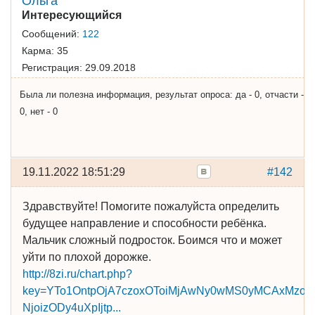
Ольга
Интересующийся
Сообщений:
122
Карма:
35
Регистрация:
29.09.2018
Была ли полезна информация, результат опроса: да - 0, отчасти -
0, нет - 0
19.11.2022 18:51:29
#142
Здравствуйте! Помогите пожалуйста определить
будущее направление и способности ребёнка.
Мальчик сложный подросток. Боимся что и может
уйти по плохой дорожке.
http://8zi.ru/chart.php?
key=YTo1OntpOjA7czoxOToiMjAwNy0wMS0yMCAxMzo
­NjoizODy4uXpIjtp...