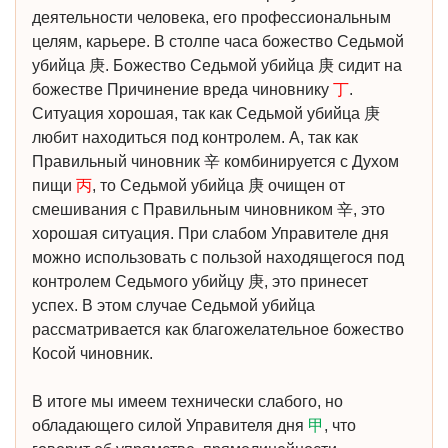
деятельности человека, его профессиональным
целям, карьере. В столпе часа божество Седьмой
убийца 庚. Божество Седьмой убийца 庚 сидит на
божестве Причинение вреда чиновнику
丁
.
Ситуация хорошая, так как Седьмой убийца 庚
любит находиться под контролем. А, так как
Правильный чиновник 辛 комбинируется с Духом
пищи
丙
, то Седьмой убийца 庚 очищен от
смешивания с Правильным чиновником 辛, это
хорошая ситуация. При слабом Управителе дня
можно использовать с пользой находящегося под
контролем Седьмого убийцу 庚, это принесет
успех. В этом случае Седьмой убийца
рассматривается как благожелательное божество
Косой чиновник.
В итоге мы имеем технически слабого, но
обладающего силой Управителя дня
甲
, что