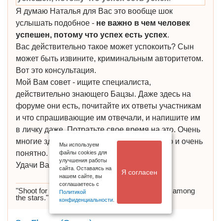
Я думаю Наталья для Вас это вообще шок
услышать подобное -
не важно в чем человек
успешен, потому что успех есть успех
.
Вас действительно такое может успокоить? Сын
может быть извините, криминальным авторитетом.
Вот это консультация.
Мой Вам совет - ищите специалиста,
действительно знающего Бацзы. Даже здесь на
форуме они есть, почитайте их ответы участникам
и что спрашивающие им отвечали, и напишите им
в личку даже. Потратьте свое время на это. Очень
многие здесь помогают отвечая бесплатно и очень
Мы используем
понятно.
файлы cookies для
улучшения работы
Удачи Вам!
сайта. Оставаясь на
Я согласен
нашем сайте, вы
соглашаетесь с
"Shoot for the Moon. Even if you miss you'll land among
Политикой
the stars."
https://t.me/oxana_bazi
конфиденциальности
.