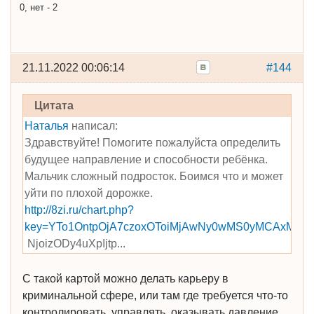
0, нет - 2
21.11.2022 00:06:14
#144
Цитата
Наталья
написал:
Здравствуйте! Помогите пожалуйста определить
будущее направление и способности ребёнка.
Мальчик сложный подросток. Боимся что и может
уйти по плохой дорожке.
http://8zi.ru/chart.php?
key=YTo1OntpOjA7czoxOToiMjAwNy0wMS0yMCAxMzo
­NjoizODy4uXpIjtp...
С такой картой можно делать карьеру в
криминальной сфере, или там где требуется что-то
контролировать, управлять, оказывать давление.