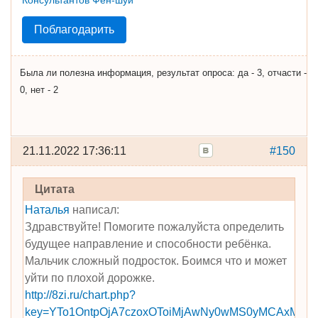
Поблагодарить
Была ли полезна информация, результат опроса: да - 3, отчасти -
0, нет - 2
21.11.2022 17:36:11
#150
Цитата
Наталья
написал:
Здравствуйте! Помогите пожалуйста определить
будущее направление и способности ребёнка.
Мальчик сложный подросток. Боимся что и может
уйти по плохой дорожке.
http://8zi.ru/chart.php?
key=YTo1OntpOjA7czoxOToiMjAwNy0wMS0yMCAxMzo