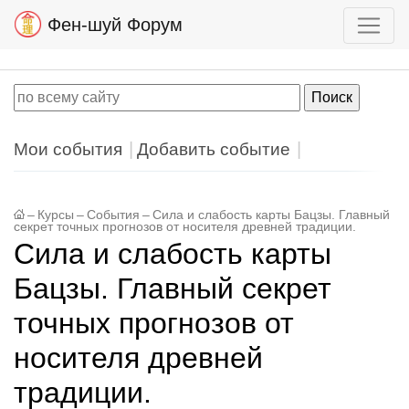
Фен-шуй Форум
Мои события
Добавить событие
–
Курсы
–
События
–
Сила и слабость карты Бацзы. Главный
секрет точных прогнозов от носителя древней традиции.
Сила и слабость карты
Бацзы. Главный секрет
точных прогнозов от
носителя древней
традиции.