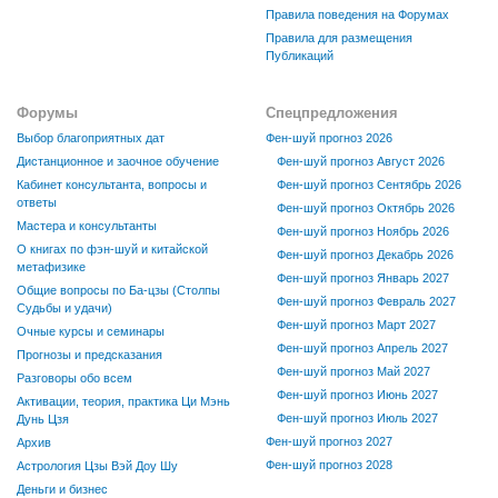
Правила поведения на Форумах
Правила для размещения
Публикаций
Форумы
Спецпредложения
Выбор благоприятных дат
Фен-шуй прогноз 2026
Дистанционное и заочное обучение
Фен-шуй прогноз Август 2026
Кабинет консультанта, вопросы и
Фен-шуй прогноз Сентябрь 2026
ответы
Фен-шуй прогноз Октябрь 2026
Мастера и консультанты
Фен-шуй прогноз Ноябрь 2026
О книгах по фэн-шуй и китайской
Фен-шуй прогноз Декабрь 2026
метафизике
Фен-шуй прогноз Январь 2027
Общие вопросы по Ба-цзы (Столпы
Фен-шуй прогноз Февраль 2027
Судьбы и удачи)
Фен-шуй прогноз Март 2027
Очные курсы и семинары
Фен-шуй прогноз Апрель 2027
Прогнозы и предсказания
Фен-шуй прогноз Май 2027
Разговоры обо всем
Фен-шуй прогноз Июнь 2027
Активации, теория, практика Ци Мэнь
Фен-шуй прогноз Июль 2027
Дунь Цзя
Фен-шуй прогноз 2027
Архив
Фен-шуй прогноз 2028
Астрология Цзы Вэй Доу Шу
Деньги и бизнес