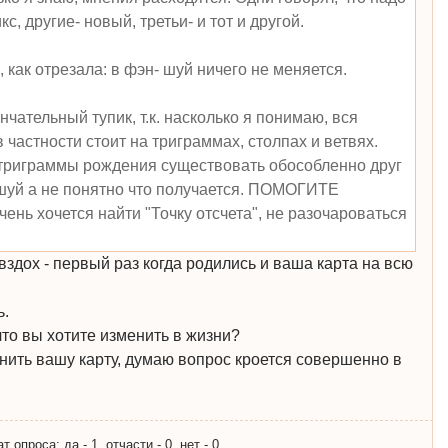
, другие- новый, третьи- и тот и другой.
как отрезала: в фэн- шуй ничего не меняется.
нчательный тупик, т.к. насколько я понимаю, вся
частности стоит на триграммах, столпах и ветвях.
 триграммы рождения существовать обособленно друг
-шуй а не понятно что получается. ПОМОГИТЕ
ь хочется найти "Точку отсчета", не разочароваться
вздох - первый раз когда родились и ваша карта на всю
ь.
что вы хотите изменить в жизни?
нить вашу карту, думаю вопрос кроется совершенно в
опроса: да - 1, отчасти - 0, нет - 0