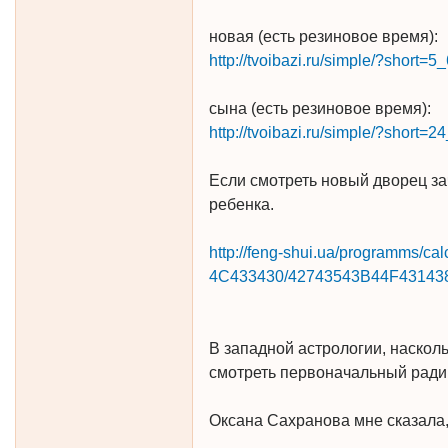
новая (есть резиновое время):
http://tvoibazi.ru/simple/?shor
сына (есть резиновое время):
http://tvoibazi.ru/simple/?shor
Если смотреть новый дворец за
ребенка.
http://feng-shui.ua/programms/
4C433430/42743543B44F43143
В западной астрологии, насколь
смотреть первоначальный радикс
Оксана Сахранова мне сказала, 