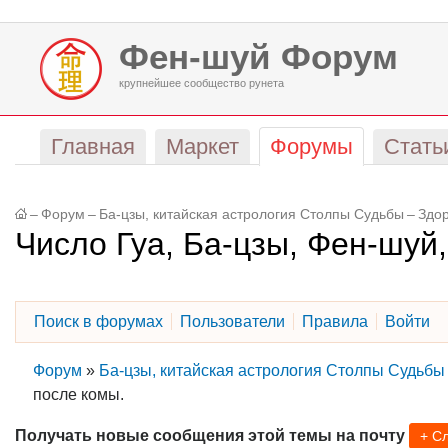
Фен-шуй Форум
крупнейшее сообщество рунета
Главная
Маркет
Форумы
Стать
–
Форум
–
Ба-цзы, китайская астрология Столпы Судьбы
–
Здо
Число Гуа, Ба-цзы, Фен-шуй
Поиск в форумах
Пользователи
Правила
Войти
Форум
»
Ба-цзы, китайская астрология Столпы Судьбы
после комы.
Получать новые сообщения этой темы на почту
+ С