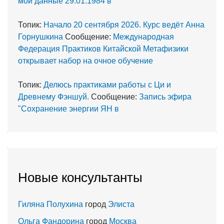
мои данные 29.01.1984 в
Топик:
Начало 20 сентября 2026. Курс ведёт Анна
Горнушкина
Сообщение:
Международная
Федерация Практиков Китайской Метафизики
открывает набор на очное обучение
Топик:
Делюсь практиками работы с Ци и
Древнему Фэншуй.
Сообщение:
Запись эфира
"Сохранение энергии ЯН в
Новые консультанты
Гиляна Полухина
город
Элиста
Ольга Фандорина
город
Москва