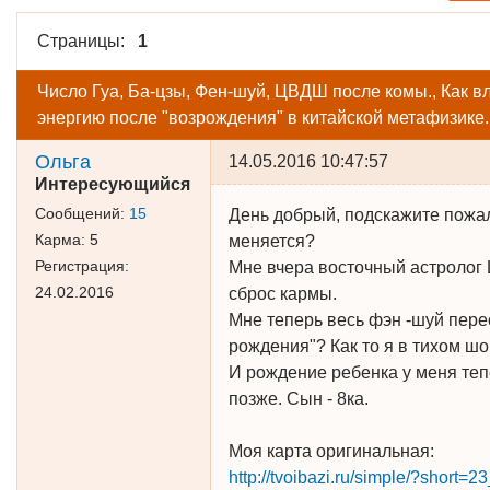
Страницы:
1
Число Гуа, Ба-цзы, Фен-шуй, ЦВДШ после комы., Как в
энергию после "возрождения" в китайской метафизике.
Ольга
14.05.2016 10:47:57
Интересующийся
Сообщений:
15
День добрый, подскажите пожал
Карма:
5
меняется?
Регистрация:
Мне вчера восточный астролог 
24.02.2016
сброс кармы.
Мне теперь весь фэн -шуй перес
рождения"? Как то я в тихом шо
И рождение ребенка у меня тепер
позже. Сын - 8ка.
Моя карта оригинальная:
http://tvoibazi.ru/simple/?shor