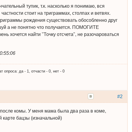
нчательный тупик, т.к. насколько я понимаю, вся
частности стоит на триграммах, столпах и ветвях.
 триграммы рождения существовать обособленно друг
-шуй а не понятно что получается. ПОМОГИТЕ
ь хочется найти "Точку отсчета", не разочароваться
0:55:06
опроса: да - 1, отчасти - 0, нет - 0
#2
 после комы. У меня мама была два раза в коме,
й карте бацзы (изначальной)