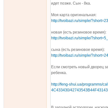
идет позже. Сын - 8ка.
Моя карта оригинальная:
http://tvoibazi.ru/simple/?shor
новая (есть резиновое время):
http://tvoibazi.ru/simple/?shor
сына (есть резиновое время):
http://tvoibazi.ru/simple/?shor
Если смотреть новый дворец за
ребенка.
http://feng-shui.ua/programms/
4C433430/42743543B44F43143
В западной астрологии, насколь