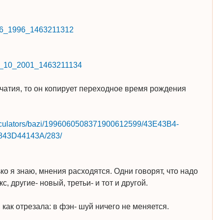
t=5_6_1996_1463211312
t=24_10_2001_1463211134
чатия, то он копирует переходное время рождения
calculators/bazi/1996060508371900612599/43E43B4
­
843D44143A/283/
ко я знаю, мнения расходятся. Одни говорят, что надо
, другие- новый, третьи- и тот и другой.
как отрезала: в фэн- шуй ничего не меняется.