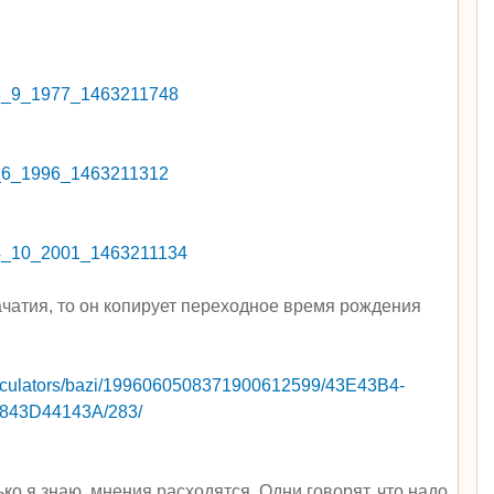
t=23_9_1977_1463211748
t=5_6_1996_1463211312
t=24_10_2001_1463211134
чатия, то он копирует переходное время рождения
calculators/bazi/1996060508371900612599/43E43B4
­
843D44143A/283/
ко я знаю, мнения расходятся. Одни говорят, что надо