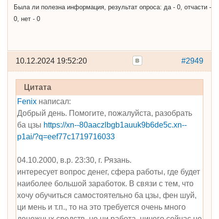
Была ли полезна информация, результат опроса: да - 0, отчасти -
0, нет - 0
10.12.2024 19:52:20
#2949
Цитата
Fenix
написал:
Добрый день. Помогите, пожалуйста, разобрать
ба цзы
https://xn--80aaczlbgb1auuk9b6de5c.xn--
p1ai/?q=eef77c1719716033
04.10.2000, в.р. 23:30, г. Рязань.
интересует вопрос денег, сфера работы, где будет
наиболее большой заработок. В связи с тем, что
хочу обучиться самостоятельно ба цзы, фен шуй,
ци мень и т.п., то на это требуется очень много
денежных средств, но ни работа, ничего сейчас не