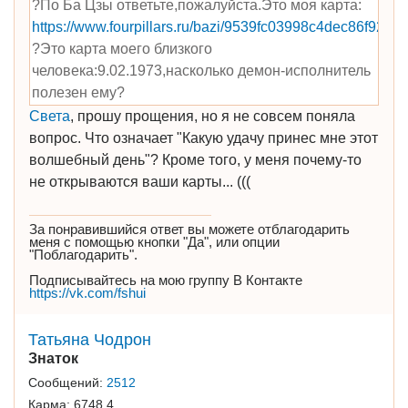
?По Ба Цзы ответьте,пожалуйста.Это моя карта:
https://www.fourpillars.ru/bazi/9539fc03998c4dec86f9281
?Это карта моего близкого
человека:9.02.1973,насколько демон-исполнитель
полезен ему?
Света
, прошу прощения, но я не совсем поняла
вопрос. Что означает "Какую удачу принес мне этот
волшебный день"? Кроме того, у меня почему-то
не открываются ваши карты... (((
За понравившийся ответ вы можете отблагодарить
меня с помощью кнопки "Да", или опции
"Поблагодарить".
Подписывайтесь на мою группу В Контакте
https://vk.com/fshui
Татьяна Чодрон
Знаток
Сообщений:
2512
Карма:
6748.4