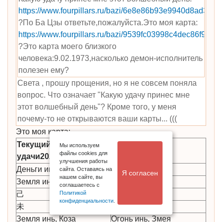
https://www.fourpillars.ru/bazi/6e8e86b93e9940d8ad38
?По Ба Цзы ответьте,пожалуйста.Это моя карта:
https://www.fourpillars.ru/bazi/9539fc03998c4dec86f928
?Это карта моего близкого
человека:9.02.1973,насколько демон-исполнитель
полезен ему?
Света , прошу прощения, но я не совсем поняла
вопрос. Что означает "Какую удачу принес мне
этот волшебный день"? Кроме того, у меня
почему-то не открываются ваши карты... (((
Это моя карта:
Текущий столп
Мы используем
2025
файлы cookies для
удачи2021-2031
улучшения работы
Деньги игрока
Братское плечо
сайта. Оставаясь на
Я согласен
нашем сайте, вы
Земля инь
Дерево инь
соглашаетесь с
Политикой
己
乙
конфиденциальности
.
未
巳
Земля инь, Коза
Огонь инь, Змея