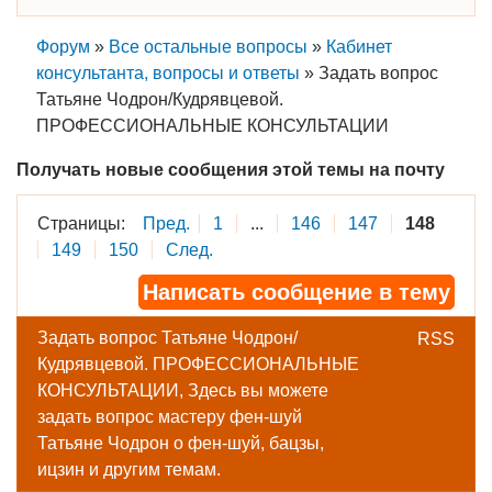
Форум
»
Все остальные вопросы
»
Кабинет
консультанта, вопросы и ответы
»
Задать вопрос
Татьяне Чодрон/Кудрявцевой.
ПРОФЕССИОНАЛЬНЫЕ КОНСУЛЬТАЦИИ
Получать новые сообщения этой темы на почту
Страницы:
Пред.
1
...
146
147
148
149
150
След.
Написать сообщение в тему
Задать вопрос Татьяне Чодрон/
RSS
Кудрявцевой. ПРОФЕССИОНАЛЬНЫЕ
КОНСУЛЬТАЦИИ, Здесь вы можете
задать вопрос мастеру фен-шуй
Татьяне Чодрон о фен-шуй, бацзы,
ицзин и другим темам.