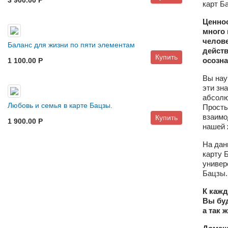
3 900.00 P
карт Б
Ценнос
много 
челове
Баланс для жизни по пяти элементам
действ
Купить
осозна
1 100.00 P
Вы нау
эти зн
абсолю
Любовь и семья в карте Бацзы.
Просты
взаимо
Купить
1 900.00 P
нашей 
На дан
карту 
универ
Бацзы
К кажд
Вы бу
а так 