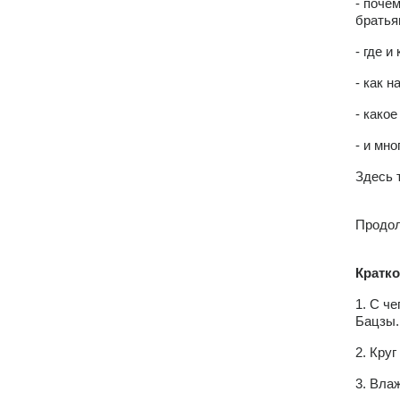
- поче
братья
- где и
- как 
- како
- и мно
Здесь 
Продол
Кратко
1. С ч
Бацзы.
2. Кру
3. Вла