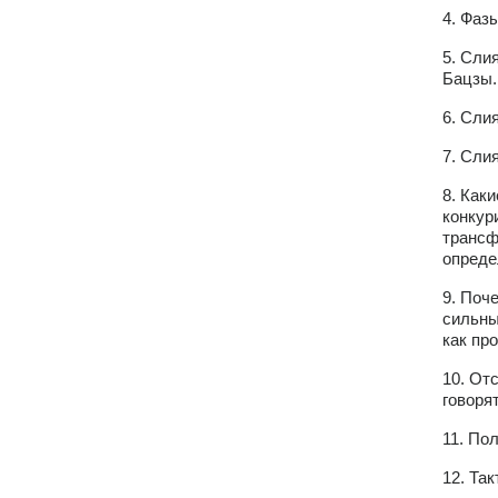
4. Фаз
5. Сли
Бацзы.
6. Сли
7. Сли
8. Как
конкур
трансф
опреде
9. Поч
сильны
как пр
10. От
говорят
11. По
12. Та