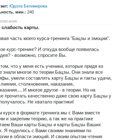
гает:
Юдола Белимирова
ьность, мин.:
240
описание
 слабость карты.
рвая часть моего курса-тренинга "Бацзы и эмоции".
кое курс-тренинг? И откуда вообще появилась
идея? - возможно, спросите Вы.
 том, что у меня есть ученики, которые придя ко
е знали многое по теории Бацзы. Они знали все
ифы, умели составлять карту Бацзы и такты удачи,
слияния, столкновения, наказания,
азания.... И многое другое - в теории. Но на
ке прочитать качественно даже свою карту Бацзы у
 получалось. Не хватало практики!
м курсе в формате тренинга мы с Вами вместе
им и закрепим теорию, а так же на практике
таем Ваши карты Бацзы и карты Бацзы Ваших
х. Я поделюсь с Вами своими знаниями по
огии в области эмоций. И своим опытом чтения