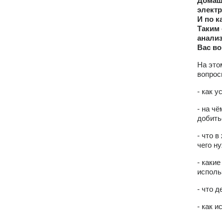
Домашн
электр
И по к
Таким 
анали
Вас в
На это
вопрос
- как 
- на ч
добить
- что 
чего н
- каки
исполь
- что 
- как 