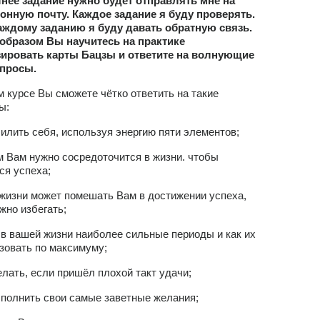
ее задание нужно будет отправлять мне на
онную почту. Каждое задание я буду проверять.
аждому заданию я буду давать обратную связь.
образом Вы научитесь на практике
зировать карты Бацзы и ответите на волнующие
опросы.
м курсе Вы сможете чётко ответить на такие
ы:
усилить себя, используя энергию пяти элементов;
ём Вам нужно сосредоточится в жизни. чтобы
ся успеха;
в жизни может помешать Вам в достижении успеха,
ужно избегать;
е в вашей жизни наиболее сильные периоды и как их
зовать по максимуму;
делать, если пришёл плохой такт удачи;
исполнить свои самые заветные желания;