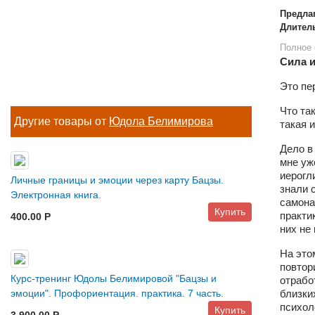
Предла
Длител
Полное 
Сила и
Это пе
Что та
Другие товары от
Юдола Белимирова
такая 
Дело в
мне уж
иерогл
Личные границы и эмоции через карту Бацзы.
знали 
Электронная книга.
самонак
Купить
практи
400.00 P
них не
На это
повтор
Курс-тренинг Юдолы Белимировой "Бацзы и
отрабо
близки
эмоции". Профориентация. практика. 7 часть.
психол
Купить