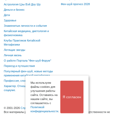
Фен-шуй прогноз 2028
Астрология Цзы Вэй Доу Шу
Деньги и бизнес
Дети
Здоровье
Знаменитые личности и события
Китайская медицина, диетология и
физиогномика
Клубы Практиков Китайской
Метафизики
Летящие звезды
Личная жизнь
О работе Портала "Фен-шуй Форум"
Переезд и путешествия
Популярный фен-шуй, новые методы
применения китайской метафизики
Профессия, способности, хобби
Мы используем
Характер. Отношения в семье и
файлы cookies для
социуме.
улучшения работы
сайта. Оставаясь на
Я согласен
нашем сайте, вы
соглашаетесь с
Политикой
© 2001-2026
Служба поддержки
конфиденциальности
.
Bсе материалы размещаются посетителями, администрация ответственности не