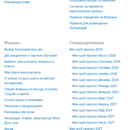
Пользовательское соглашение
Рекламодателям
Согласие на обработку
персональных данных
Правила поведения на Форумах
Правила для размещения
Публикаций
Форумы
Спецпредложения
Выбор благоприятных дат
Фен-шуй прогноз 2026
Дистанционное и заочное обучение
Фен-шуй прогноз Август 2026
Кабинет консультанта, вопросы и
Фен-шуй прогноз Сентябрь 2026
ответы
Фен-шуй прогноз Октябрь 2026
Мастера и консультанты
Фен-шуй прогноз Ноябрь 2026
О книгах по фэн-шуй и китайской
Фен-шуй прогноз Декабрь 2026
метафизике
Фен-шуй прогноз Январь 2027
Общие вопросы по Ба-цзы (Столпы
Фен-шуй прогноз Февраль 2027
Судьбы и удачи)
Фен-шуй прогноз Март 2027
Очные курсы и семинары
Фен-шуй прогноз Апрель 2027
Прогнозы и предсказания
Фен-шуй прогноз Май 2027
Разговоры обо всем
Фен-шуй прогноз Июнь 2027
Активации, теория, практика Ци Мэнь
Фен-шуй прогноз Июль 2027
Дунь Цзя
Фен-шуй прогноз 2027
Архив