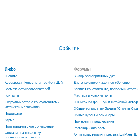
События
Инфо
Форумы
О сайте
Выбор благоприятных дат
Ассоциация Консультантов Фен-Шуй
Дистанционное и заочное обучение
Возможности пользователей
Кабинет консультанта, вопросы и ответ
Контакты
Мастера и консультанты
Сотрудничество с консультантами
О книгах по фэн-шуй и китайской метаф
китайской метафизики
Общие вопросы по Ба-цзы (Столпы Судь
Поддержка
Очные курсы и семинары
Карма
Прогнозы и предсказания
Пользовательское соглашение
Разговоры обо всем
Согласие на обработку
Активации, теория, практика Ци Мэнь Ду
персональных данных