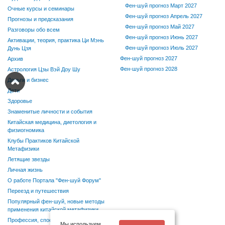
Фен-шуй прогноз Март 2027
Очные курсы и семинары
Фен-шуй прогноз Апрель 2027
Прогнозы и предсказания
Фен-шуй прогноз Май 2027
Разговоры обо всем
Фен-шуй прогноз Июнь 2027
Активации, теория, практика Ци Мэнь
Фен-шуй прогноз Июль 2027
Дунь Цзя
Фен-шуй прогноз 2027
Архив
Фен-шуй прогноз 2028
Астрология Цзы Вэй Доу Шу
Деньги и бизнес
Дети
Здоровье
Знаменитые личности и события
Китайская медицина, диетология и
физиогномика
Клубы Практиков Китайской
Метафизики
Летящие звезды
Личная жизнь
О работе Портала "Фен-шуй Форум"
Переезд и путешествия
Популярный фен-шуй, новые методы
применения китайской метафизики
Профессия, способности, хобби
Мы используем