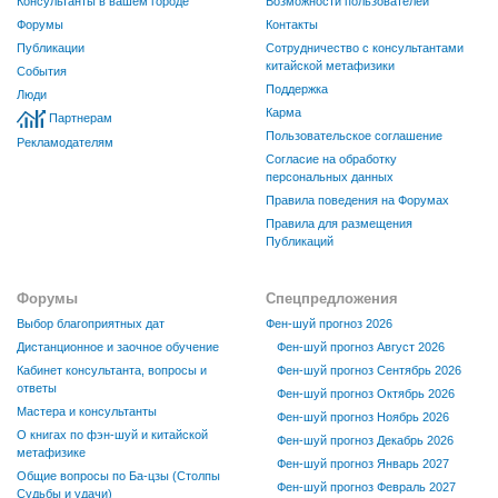
Консультанты в вашем городе
Возможности пользователей
Форумы
Контакты
Публикации
Сотрудничество с консультантами
китайской метафизики
События
Поддержка
Люди
Карма
Партнерам
Пользовательское соглашение
Рекламодателям
Согласие на обработку
персональных данных
Правила поведения на Форумах
Правила для размещения
Публикаций
Форумы
Спецпредложения
Выбор благоприятных дат
Фен-шуй прогноз 2026
Дистанционное и заочное обучение
Фен-шуй прогноз Август 2026
Кабинет консультанта, вопросы и
Фен-шуй прогноз Сентябрь 2026
ответы
Фен-шуй прогноз Октябрь 2026
Мастера и консультанты
Фен-шуй прогноз Ноябрь 2026
О книгах по фэн-шуй и китайской
Фен-шуй прогноз Декабрь 2026
метафизике
Фен-шуй прогноз Январь 2027
Общие вопросы по Ба-цзы (Столпы
Фен-шуй прогноз Февраль 2027
Судьбы и удачи)