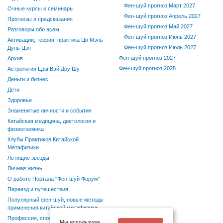
Фен-шуй прогноз Март 2027
Очные курсы и семинары
Фен-шуй прогноз Апрель 2027
Прогнозы и предсказания
Фен-шуй прогноз Май 2027
Разговоры обо всем
Фен-шуй прогноз Июнь 2027
Активации, теория, практика Ци Мэнь
Фен-шуй прогноз Июль 2027
Дунь Цзя
Фен-шуй прогноз 2027
Архив
Фен-шуй прогноз 2028
Астрология Цзы Вэй Доу Шу
Деньги и бизнес
Дети
Здоровье
Знаменитые личности и события
Китайская медицина, диетология и
физиогномика
Клубы Практиков Китайской
Метафизики
Летящие звезды
Личная жизнь
О работе Портала "Фен-шуй Форум"
Переезд и путешествия
Популярный фен-шуй, новые методы
применения китайской метафизики
Профессия, способности, хобби
Мы используем