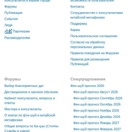
Консультанты в вашем городе
Возможности пользователей
Форумы
Контакты
Публикации
Сотрудничество с консультантами
китайской метафизики
События
Поддержка
Люди
Карма
Партнерам
Пользовательское соглашение
Рекламодателям
Согласие на обработку
персональных данных
Правила поведения на Форумах
Правила для размещения
Публикаций
Форумы
Спецпредложения
Выбор благоприятных дат
Фен-шуй прогноз 2026
Дистанционное и заочное обучение
Фен-шуй прогноз Август 2026
Кабинет консультанта, вопросы и
Фен-шуй прогноз Сентябрь 2026
ответы
Фен-шуй прогноз Октябрь 2026
Мастера и консультанты
Фен-шуй прогноз Ноябрь 2026
О книгах по фэн-шуй и китайской
Фен-шуй прогноз Декабрь 2026
метафизике
Фен-шуй прогноз Январь 2027
Общие вопросы по Ба-цзы (Столпы
Фен-шуй прогноз Февраль 2027
Судьбы и удачи)