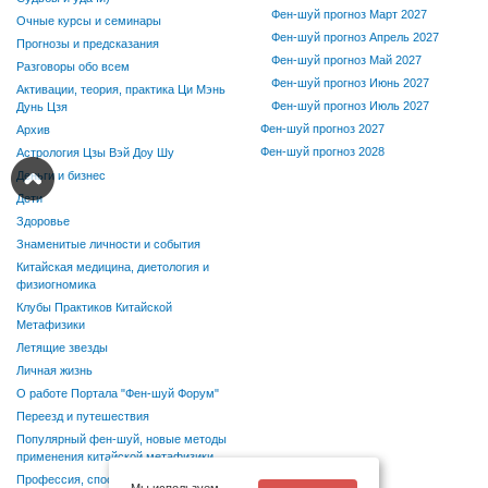
Фен-шуй прогноз Март 2027
Очные курсы и семинары
Фен-шуй прогноз Апрель 2027
Прогнозы и предсказания
Фен-шуй прогноз Май 2027
Разговоры обо всем
Фен-шуй прогноз Июнь 2027
Активации, теория, практика Ци Мэнь
Фен-шуй прогноз Июль 2027
Дунь Цзя
Фен-шуй прогноз 2027
Архив
Фен-шуй прогноз 2028
Астрология Цзы Вэй Доу Шу
Деньги и бизнес
Дети
Здоровье
Знаменитые личности и события
Китайская медицина, диетология и
физиогномика
Клубы Практиков Китайской
Метафизики
Летящие звезды
Личная жизнь
О работе Портала "Фен-шуй Форум"
Переезд и путешествия
Популярный фен-шуй, новые методы
применения китайской метафизики
Профессия, способности, хобби