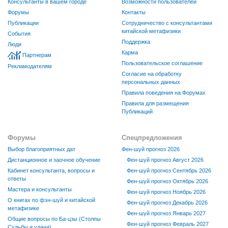
Консультанты в вашем городе
Возможности пользователей
Форумы
Контакты
Публикации
Сотрудничество с консультантами
китайской метафизики
События
Поддержка
Люди
Карма
Партнерам
Пользовательское соглашение
Рекламодателям
Согласие на обработку
персональных данных
Правила поведения на Форумах
Правила для размещения
Публикаций
Форумы
Спецпредложения
Выбор благоприятных дат
Фен-шуй прогноз 2026
Дистанционное и заочное обучение
Фен-шуй прогноз Август 2026
Кабинет консультанта, вопросы и
Фен-шуй прогноз Сентябрь 2026
ответы
Фен-шуй прогноз Октябрь 2026
Мастера и консультанты
Фен-шуй прогноз Ноябрь 2026
О книгах по фэн-шуй и китайской
Фен-шуй прогноз Декабрь 2026
метафизике
Фен-шуй прогноз Январь 2027
Общие вопросы по Ба-цзы (Столпы
Фен-шуй прогноз Февраль 2027
Судьбы и удачи)