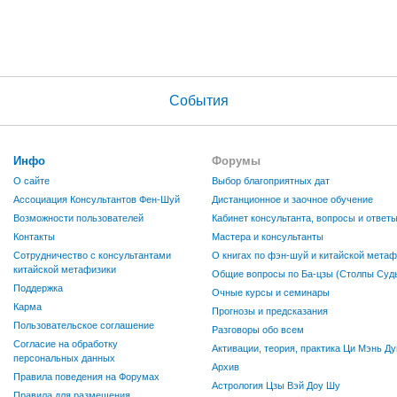
События
Инфо
Форумы
О сайте
Выбор благоприятных дат
Ассоциация Консультантов Фен-Шуй
Дистанционное и заочное обучение
Возможности пользователей
Кабинет консультанта, вопросы и ответ
Контакты
Мастера и консультанты
Сотрудничество с консультантами
О книгах по фэн-шуй и китайской метаф
китайской метафизики
Общие вопросы по Ба-цзы (Столпы Судь
Поддержка
Очные курсы и семинары
Карма
Прогнозы и предсказания
Пользовательское соглашение
Разговоры обо всем
Согласие на обработку
Активации, теория, практика Ци Мэнь Ду
персональных данных
Архив
Правила поведения на Форумах
Астрология Цзы Вэй Доу Шу
Правила для размещения