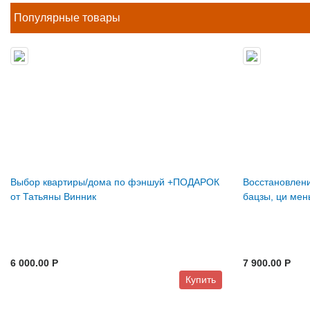
Популярные товары
Выбор квартиры/дома по фэншуй +ПОДАРОК
Восстановлени
от Татьяны Винник
бацзы, ци мен
6 000.00 P
7 900.00 P
Купить