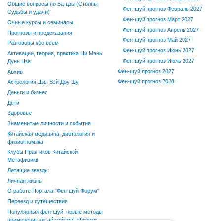
Общие вопросы по Ба-цзы (Столпы
Фен-шуй прогноз Февраль 2027
Судьбы и удачи)
Фен-шуй прогноз Март 2027
Очные курсы и семинары
Фен-шуй прогноз Апрель 2027
Прогнозы и предсказания
Фен-шуй прогноз Май 2027
Разговоры обо всем
Фен-шуй прогноз Июнь 2027
Активации, теория, практика Ци Мэнь
Фен-шуй прогноз Июль 2027
Дунь Цзя
Фен-шуй прогноз 2027
Архив
Фен-шуй прогноз 2028
Астрология Цзы Вэй Доу Шу
Деньги и бизнес
Дети
Здоровье
Знаменитые личности и события
Китайская медицина, диетология и
физиогномика
Клубы Практиков Китайской
Метафизики
Летящие звезды
Личная жизнь
О работе Портала "Фен-шуй Форум"
Переезд и путешествия
Популярный фен-шуй, новые методы
применения китайской метафизики