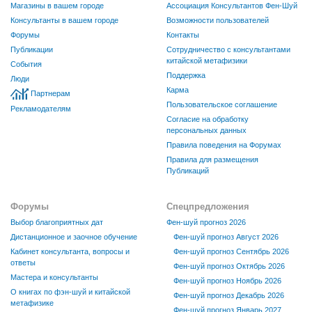
Магазины в вашем городе
Ассоциация Консультантов Фен-Шуй
Консультанты в вашем городе
Возможности пользователей
Форумы
Контакты
Публикации
Сотрудничество с консультантами
китайской метафизики
События
Поддержка
Люди
Карма
Партнерам
Пользовательское соглашение
Рекламодателям
Согласие на обработку
персональных данных
Правила поведения на Форумах
Правила для размещения
Публикаций
Форумы
Спецпредложения
Выбор благоприятных дат
Фен-шуй прогноз 2026
Дистанционное и заочное обучение
Фен-шуй прогноз Август 2026
Кабинет консультанта, вопросы и
Фен-шуй прогноз Сентябрь 2026
ответы
Фен-шуй прогноз Октябрь 2026
Мастера и консультанты
Фен-шуй прогноз Ноябрь 2026
О книгах по фэн-шуй и китайской
Фен-шуй прогноз Декабрь 2026
метафизике
Фен-шуй прогноз Январь 2027