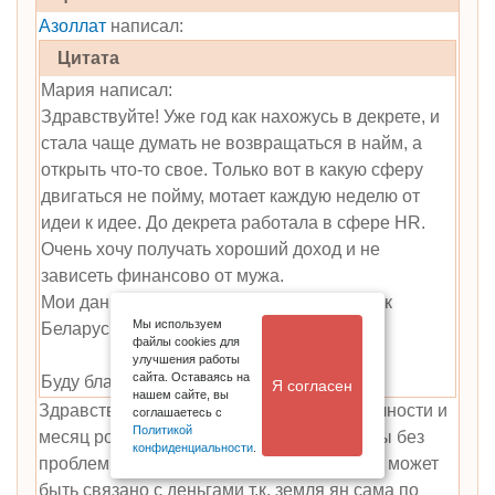
Азоллат
написал:
Цитата
Мария написал:
Здравствуйте! Уже год как нахожусь в декрете, и
стала чаще думать не возвращаться в найм, а
открыть что-то свое. Только вот в какую сферу
двигаться не пойму, мотает каждую неделю от
идеи к идее. До декрета работала в сфере HR.
Очень хочу получать хороший доход и не
зависеть финансово от мужа.
Мои данные: 12.11.1997, 09:40 утра, Минск
Мы используем
Беларусь
файлы cookies для
улучшения работы
сайта. Оставаясь на
Буду благодарна любому ответу!
Я согласен
нашем сайте, вы
Здравствуйте! Учитывая ваш элемент личности и
соглашаетесь с
Политикой
месяц рождения, силу карты и силу ЭЛ, вы без
конфиденциальности
.
проблем можете открыть свое дело. И это может
быть связано с деньгами т.к. земля ян сама по