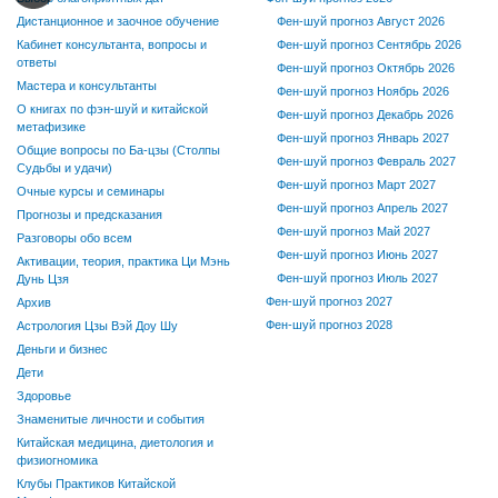
Дистанционное и заочное обучение
Фен-шуй прогноз Август 2026
Кабинет консультанта, вопросы и
Фен-шуй прогноз Сентябрь 2026
ответы
Фен-шуй прогноз Октябрь 2026
Мастера и консультанты
Фен-шуй прогноз Ноябрь 2026
О книгах по фэн-шуй и китайской
Фен-шуй прогноз Декабрь 2026
метафизике
Фен-шуй прогноз Январь 2027
Общие вопросы по Ба-цзы (Столпы
Фен-шуй прогноз Февраль 2027
Судьбы и удачи)
Фен-шуй прогноз Март 2027
Очные курсы и семинары
Фен-шуй прогноз Апрель 2027
Прогнозы и предсказания
Фен-шуй прогноз Май 2027
Разговоры обо всем
Фен-шуй прогноз Июнь 2027
Активации, теория, практика Ци Мэнь
Фен-шуй прогноз Июль 2027
Дунь Цзя
Фен-шуй прогноз 2027
Архив
Фен-шуй прогноз 2028
Астрология Цзы Вэй Доу Шу
Деньги и бизнес
Дети
Здоровье
Знаменитые личности и события
Китайская медицина, диетология и
физиогномика
Клубы Практиков Китайской