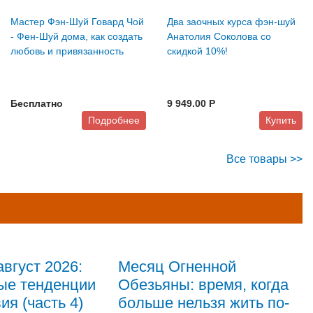
Мастер Фэн-Шуй Говард Чой
Два заочных курса фэн-шуй
- Фен-Шуй дома, как создать
Анатолия Соколова со
любовь и привязанность
скидкой 10%!
Бесплатно
9 949.00 P
Подробнее
Купить
Все товары >>
август 2026:
Месяц Огненной
ые тенденции
Обезьяны: время, когда
ия (часть 4)
больше нельзя жить по-