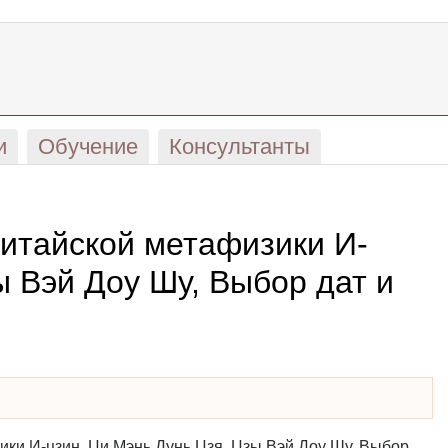
и
Обучение
Консультанты
китайской метафизики И-
ы Вэй Доу Шу, Выбор дат и
ики И-цзин, Ци Мэнь Дунь Цзя, Цзы Вэй Доу Шу, Выбор