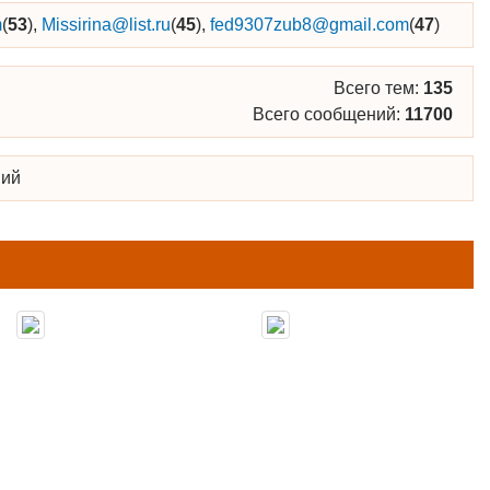
m
(
53
),
Missirina@list.ru
(
45
),
fed9307zub8@gmail.com
(
47
)
Всего тем:
135
Всего сообщений:
11700
ний