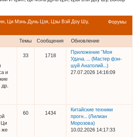
н, Ци Мэнь Дунь Цзя, Цзы Вэй Доу Шу,
Форумы
Темы
Сообщения
Обновление
Приложение "Моя
33
1718
Удача. ...
(Мастер фэн-
я
шуй Анатолий...)
са и
27.07.2026 14:16:09
акие
 др.
Китайские техники
60
1434
ой
прогн...
(Лилиан
 Ци
Морозова)
ь же
10.02.2026 14:17:33