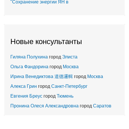
"Сохранение энергии ЯН в
Новые консультанты
Гиляна Полухина
город
Элиста
Ольга Фандорина
город
Москва
Ирина Венедиктова 道德邏輯
город
Москва
Алекса Грин
город
Санкт-Петербург
Евгения Бреус
город
Тюмень
Пронина Олеся Александровна
город
Саратов