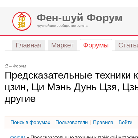
Фен-шуй Форум
крупнейшее сообщество рунета
Главная
Маркет
Форумы
Стать
–
Форум
Предсказательные техники 
цзин, Ци Мэнь Дунь Цзя, Цз
другие
Поиск в форумах
Пользователи
Правила
Войти
Форум
»
Предсказательные техники китайской метафиз