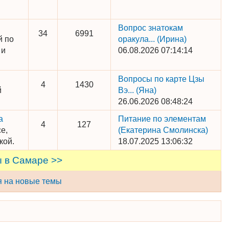
Вопрос знатокам
34
6991
й по
оракула...
(Ирина)
 и
06.08.2026 07:14:14
Вопросы по карте Цзы
4
1430
й
Вэ...
(Яна)
26.06.2026 08:48:24
а
Питание по элементам
4
127
е,
(Екатерина Смолинска)
кой.
18.07.2025 13:06:32
 в Самаре >>
я на новые темы