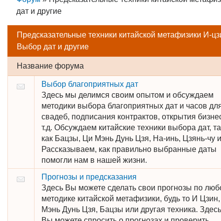
дат и другие
Предсказательные техники китайской метафизики И-цзи
Выбор дат и другие
Название форума
Выбор благоприятных дат
Здесь мы делимся своим опытом и обсуждаем
методики выбора благоприятных дат и часов дл
свадеб, подписания контрактов, открытия бизне
т.д. Обсуждаем китайские техники выбора дат, т
как Бацзы, Ци Мэнь Дунь Цзя, На-инь, Цзянь-чу и
Рассказываем, как правильно выбранные даты
помогли нам в нашей жизни.
Прогнозы и предсказания
Здесь Вы можете сделать свои прогнозы по люб
методике китайской метафизики, будь то И Цзин,
Мэнь Дунь Цзя, Бацзы или другая техника. Здес
Вы можете спросить о прогнозах и проверить