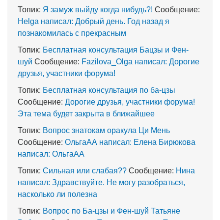
Топик:
Я замуж выйду когда нибудь?!
Сообщение:
Helga написал: Добрый день. Год назад я
познакомилась с прекрасным
Топик:
Бесплатная консультация Бацзы и Фен-
шуй
Сообщение:
Fazilova_Olga написал: Дорогие
друзья, участники форума!
Топик:
Бесплатная консультация по ба-цзы
Сообщение:
Дорогие друзья, участники форума!
Эта тема будет закрыта в ближайшее
Топик:
Вопрос знатокам оракула Ци Мень
Сообщение:
ОльгаАА написал: Елена Бирюкова
написал: ОльгаАА
Топик:
Сильная или слабая??
Сообщение:
Нина
написал: Здравствуйте. Не могу разобраться,
насколько ли полезна
Топик:
Вопрос по Ба-цзы и Фен-шуй Татьяне