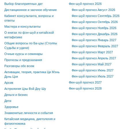
Выбор благоприятных дат
Фен-шуй прогноз 2026
Дистанционное и заочное обучение
Фен-шуй прогноз Август 2026
Кабинет консультанта, вопросы и
Фен-шуй прогноз Сентябрь 2026
ответы
Фен-шуй прогноз Октябрь 2026
Мастера и консультанты
Фен-шуй прогноз Ноябрь 2026
О книгах по фэн-шуй и китайской
Фен-шуй прогноз Декабрь 2026
метафизике
Фен-шуй прогноз Январь 2027
Общие вопросы по Ба-цзы (Столпы
Фен-шуй прогноз Февраль 2027
Судьбы и удачи)
Фен-шуй прогноз Март 2027
Очные курсы и семинары
Фен-шуй прогноз Апрель 2027
Прогнозы и предсказания
Фен-шуй прогноз Май 2027
Разговоры обо всем
Фен-шуй прогноз Июнь 2027
Активации, теория, практика Ци Мэнь
Фен-шуй прогноз Июль 2027
Дунь Цзя
Фен-шуй прогноз 2027
Архив
Фен-шуй прогноз 2028
Астрология Цзы Вэй Доу Шу
Деньги и бизнес
Дети
Здоровье
Знаменитые личности и события
Китайская медицина, диетология и
физиогномика