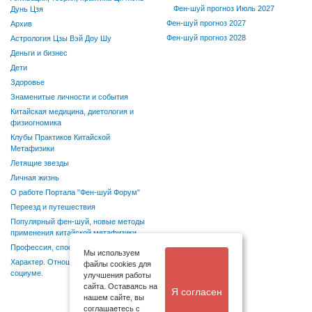
Фен-шуй прогноз Июль 2027
Дунь Цзя
Фен-шуй прогноз 2027
Архив
Фен-шуй прогноз 2028
Астрология Цзы Вэй Доу Шу
Деньги и бизнес
Дети
Здоровье
Знаменитые личности и события
Китайская медицина, диетология и
физиогномика
Клубы Практиков Китайской
Метафизики
Летящие звезды
Личная жизнь
О работе Портала "Фен-шуй Форум"
Переезд и путешествия
Популярный фен-шуй, новые методы
применения китайской метафизики
Профессия, способности, хобби
Мы используем
Характер. Отношения в семье и
файлы cookies для
социуме.
улучшения работы
сайта. Оставаясь на
Я согласен
нашем сайте, вы
соглашаетесь с