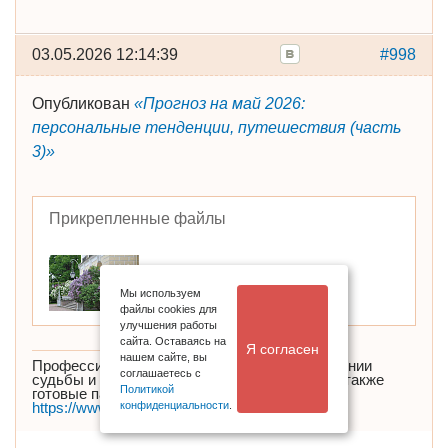
03.05.2026 12:14:39
#998
Опубликован
«Прогноз на май 2026:
персональные тенденции, путешествия (часть
3)»
Прикрепленные файлы
Мы используем
файлы cookies для
улучшения работы
сайта. Оставаясь на
Я согласен
нашем сайте, вы
Профессиональные консультации об улучшении
соглашаетесь с
судьбы и Фэн-шуй дома, квартиры, офиса, а также
Политикой
готовые пакеты активизации удачи
https://www.ok.ru/koroleva.tatiana.fengshui/
конфиденциальности
.