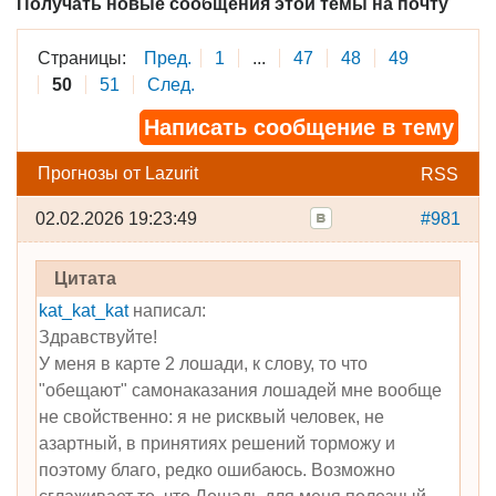
Получать новые сообщения этой темы на почту
Страницы:
Пред.
1
...
47
48
49
50
51
След.
Написать сообщение в тему
Прогнозы от Lazurit
RSS
02.02.2026 19:23:49
#981
Цитата
kat_kat_kat
написал:
Здравствуйте!
У меня в карте 2 лошади, к слову, то что
"обещают" самонаказания лошадей мне вообще
не свойственно: я не рисквый человек, не
азартный, в принятиях решений торможу и
поэтому благо, редко ошибаюсь. Возможно