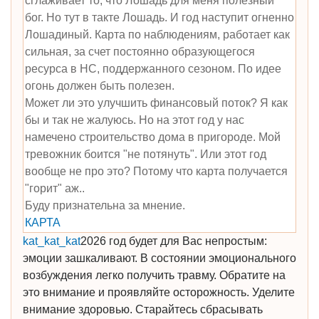
сглаживает то, что Лошадь для меня полезный
бог. Но тут в такте Лошадь. И год наступит огненно
Лошадиный. Карта по наблюдениям, работает как
сильная, за счет постоянно образующегося
ресурса в НС, поддержанного сезоном. По идее
огонь должен быть полезен.
Может ли это улучшить финансовый поток? Я как
бы и так не жалуюсь. Но на этот год у нас
намечено строительство дома в пригороде. Мой
тревожник боится "не потянуть". Или этот год
вообще не про это? Потому что карта получается
"горит" аж..
Буду признательна за мнение.
КАРТА
kat_kat_kat
2026 год будет для Вас непростым:
эмоции зашкаливают. В состоянии эмоционального
возбуждения легко получить травму. Обратите на
это внимание и проявляйте осторожность. Уделите
внимание здоровью. Старайтесь сбрасывать