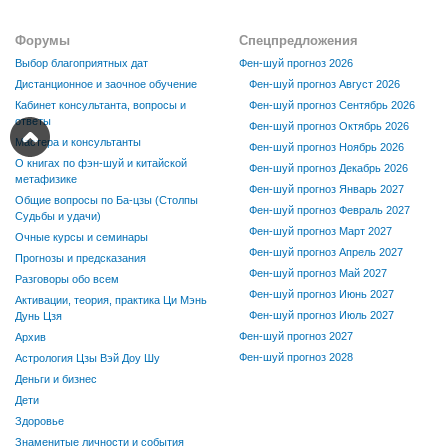
Форумы
Спецпредложения
Выбор благоприятных дат
Фен-шуй прогноз 2026
Дистанционное и заочное обучение
Фен-шуй прогноз Август 2026
Кабинет консультанта, вопросы и
Фен-шуй прогноз Сентябрь 2026
ответы
Фен-шуй прогноз Октябрь 2026
Мастера и консультанты
Фен-шуй прогноз Ноябрь 2026
О книгах по фэн-шуй и китайской
Фен-шуй прогноз Декабрь 2026
метафизике
Фен-шуй прогноз Январь 2027
Общие вопросы по Ба-цзы (Столпы
Фен-шуй прогноз Февраль 2027
Судьбы и удачи)
Фен-шуй прогноз Март 2027
Очные курсы и семинары
Фен-шуй прогноз Апрель 2027
Прогнозы и предсказания
Фен-шуй прогноз Май 2027
Разговоры обо всем
Фен-шуй прогноз Июнь 2027
Активации, теория, практика Ци Мэнь
Фен-шуй прогноз Июль 2027
Дунь Цзя
Фен-шуй прогноз 2027
Архив
Фен-шуй прогноз 2028
Астрология Цзы Вэй Доу Шу
Деньги и бизнес
Дети
Здоровье
Знаменитые личности и события