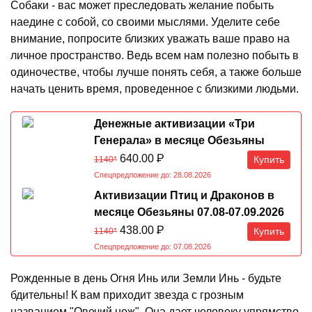
Собаки - вас может преследовать желание побыть
наедине с собой, со своими мыслями. Уделите себе
внимание, попросите близких уважать ваше право на
личное пространство. Ведь всем нам полезно побыть в
одиночестве, чтобы лучше понять себя, а также больше
начать ценить время, проведенное с близкими людьми.
Денежные активизации «Три
Генерала» в месяце Обезьяны
07.08-07.09.2026
640.00
Р
Купить
1140*
Спецпредложение до: 28.08.2026
Активизации Птиц и Драконов в
месяце Обезьяны 07.08-07.09.2026
438.00
Р
Купить
1140*
Спецпредложение до: 07.08.2026
Рожденные в день Огня Инь или Земли Инь - будьте
бдительны! К вам приходит звезда с грозным
названием "Овечий нож". Она дает человеку упрямство,