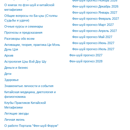
Фен-шуй прогноз Ноябрь 2026
О книгах по фэн-шуй и китайской
Фен-шуй прогноз Декабрь 2026
метафизике
Фен-шуй прогноз Январь 2027
Общие вопросы по Ба-цзы (Столпы
Фен-шуй прогноз Февраль 2027
Судьбы и удачи)
Фен-шуй прогноз Март 2027
Очные курсы и семинары
Фен-шуй прогноз Апрель 2027
Прогнозы и предсказания
Фен-шуй прогноз Май 2027
Разговоры обо всем
Фен-шуй прогноз Июнь 2027
Активации, теория, практика Ци Мэнь
Фен-шуй прогноз Июль 2027
Дунь Цзя
Фен-шуй прогноз 2027
Архив
Фен-шуй прогноз 2028
Астрология Цзы Вэй Доу Шу
Деньги и бизнес
Дети
Здоровье
Знаменитые личности и события
Китайская медицина, диетология и
физиогномика
Клубы Практиков Китайской
Метафизики
Летящие звезды
Личная жизнь
О работе Портала "Фен-шуй Форум"