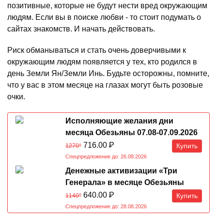
позитивные, которые не будут нести вред окружающим
людям. Если вы в поиске любви - то стоит подумать о
сайтах знакомств. И начать действовать.
Риск обманываться и стать очень доверчивыми к
окружающим людям появляется у тех, кто родился в
день Земли Ян/Земли Инь. Будьте осторожны, помните,
что у вас в этом месяце на глазах могут быть розовые
очки.
Исполняющие желания дни
месяца Обезьяны 07.08-07.09.2026
716.00
Р
Купить
1270*
Спецпредложение до: 26.08.2026
Денежные активизации «Три
Генерала» в месяце Обезьяны
07.08-07.09.2026
640.00
Р
Купить
1140*
Спецпредложение до: 28.08.2026