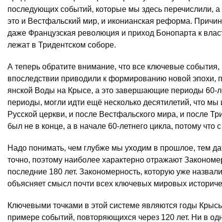
последующих событий, которые мы здесь перечислили, а э
это и Вестфальский мир, и иконианская реформа. Причин
даже Французская революция и приход Бонопарта к власт
лежат в Тридентском соборе.
А теперь обратите внимание, что все ключевые события,
впоследствии приводили к формированию новой эпохи, п
янской Воды на Крысе, а это завершающие периоды 60-ле
периоды, могли идти ещё несколько десятилетий, что мы 
Русской церкви, и после Вестфальского мира, и после Тр
был не в конце, а в начале 60-летнего цикла, потому что
Надо понимать, чем глубже мы уходим в прошлое, тем д
точно, поэтому наиболее характерно отражают Закономер
последние 180 лет. Закономерность, которую уже назва
объясняет смысл почти всех ключевых мировых историче
Ключевыми точками в этой системе являются годы Крысы, 
примере событий, повторяющихся через 120 лет. Ни в од