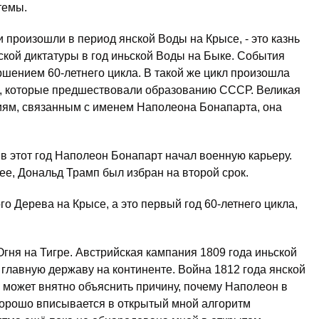
темы.
роизошли в период янской Воды на Крысе, - это казнь
ской диктатуры в год иньской Воды на Быке. События
шением 60-летнего цикла. В такой же цикл произошла
я, которые предшествовали образованию СССР. Великая
иям, связанным с именем Наполеона Бонапарта, она
 в этот год Наполеон Бонапарт начал военную карьеру.
Змее, Дональд Трамп был избран на второй срок.
го Дерева на Крысе, а это первый год 60-летнего цикла,
Огня на Тигре. Австрийская кампания 1809 года иньской
лавную державу на континенте. Война 1812 года янской
е может внятно объяснить причину, почему Наполеон в
 хорошо вписывается в открытый мной алгоритм