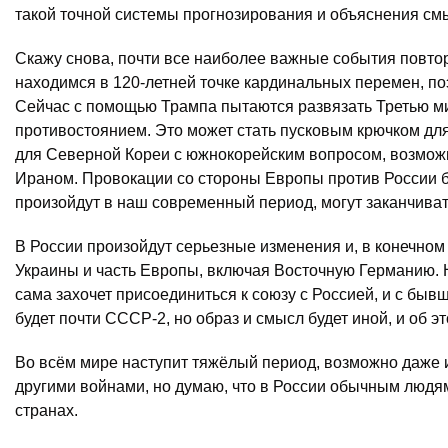
такой точной системы прогнозирования и объяснения см
Скажу снова, почти все наиболее важные события повтор
находимся в 120-летней точке кардинальных перемен, по
Сейчас с помощью Трампа пытаются развязать Третью ми
противостоянием. Это может стать пусковым крючком для 
для Северной Кореи с южнокорейским вопросом, возможн
Ираном. Провокации со стороны Европы против России бу
произойдут в наш современный период, могут заканчива
В России произойдут серьезные изменения и, в конечном
Украины и часть Европы, включая Восточную Германию. 
сама захочет присоединиться к союзу с Россией, и с бы
будет почти СССР-2, но образ и смысл будет иной, и об эт
Во всём мире наступит тяжёлый период, возможно даже и
другими войнами, но думаю, что в России обычным людям
странах.