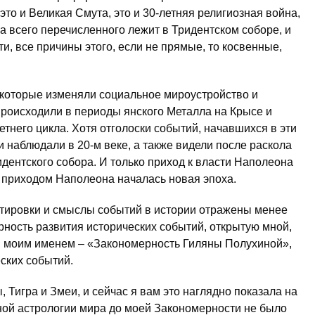
то и Великая Смута, это и 30-летняя религиозная война,
а всего перечисленного лежит в Тридентском соборе, и
и, все причины этого, если не прямые, то косвенные,
 которые изменяли социальное мироустройство и
роисходили в периоды янского Металла на Крысе и
тнего цикла. Хотя отголоски событий, начавшихся в эти
и наблюдали в 20-м веке, а также видели после раскола
идентского собора. И только приход к власти Наполеона
 с приходом Наполеона началась новая эпоха.
атировки и смыслы событий в истории отражены менее
ность развития исторических событий, открытую мной,
ли моим именем – «Закономерность Гиляны Полухиной»,
ских событий.
Тигра и Змеи, и сейчас я вам это наглядно показала на
ной астрологии мира до моей Закономерности не было