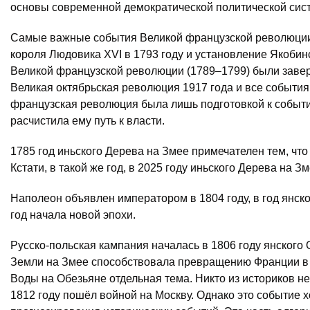
основы современной демократической политической сис
Самые важные события Великой французской революции п
короля Людовика XVI в 1793 году и установление Якобин
Великой французской революции (1789–1799) были завер
Великая октябрьская революция 1917 года и все событи
французская революция была лишь подготовкой к событ
расчистила ему путь к власти.
1785 год иньского Дерева на Змее примечателен тем, что
Кстати, в такой же год, в 2025 году иньского Дерева на 
Наполеон объявлен императором в 1804 году, в год янско
год начала новой эпохи.
Русско-польская кампания началась в 1806 году янского 
Земли на Змее способствовала превращению Франции в г
Воды на Обезьяне отдельная тема. Никто из историков н
1812 году пошёл войной на Москву. Однако это событие