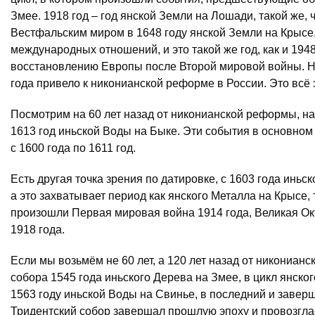
Змее. 1918 год – год янской Земли на Лошади, такой же, 
Вестфальским миром в 1648 году янской Земли на Крыс
международных отношений, и это такой же год, как и 194
восстановлению Европы после Второй мировой войны. Н
года привело к никонианской реформе в России. Это всё 
Посмотрим на 60 лет назад от никонианской реформы, на
1613 год иньской Воды на Быке. Эти события в основном
с 1600 года по 1611 год.
Есть другая точка зрения по датировке, с 1603 года иньс
а это захватывает период как янского Металла на Крысе, т
произошли Первая мировая война 1914 года, Великая Ок
1918 года.
Если мы возьмём не 60 лет, а 120 лет назад от никониан
собора 1545 года иньского Дерева на Змее, в цикл янско
1563 году иньской Воды на Свинье, в последний и заверш
Тридентский собор завершал прошлую эпоху и провозгл