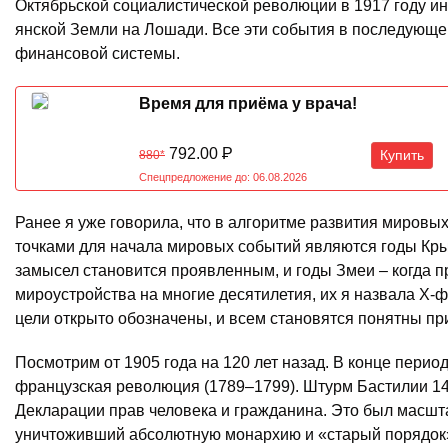
Октябрьской социалистической революции в 1917 году ин
янской Земли на Лошади. Все эти события в последующ
финансовой системы.
Время для приёма у врача!
792.00
Р
Купить
880*
Спецпредложение до: 06.08.2026
Ранее я уже говорила, что в алгоритме развития мировы
точками для начала мировых событий являются годы Крыс
замысел становится проявленным, и годы Змеи – когда 
мироустройства на многие десятилетия, их я назвала X-ф
цели открыто обозначены, и всем становятся понятны п
Посмотрим от 1905 года на 120 лет назад. В конце перио
французская революция (1789–1799). Штурм Бастилии 14
Декларации прав человека и гражданина. Это был масшт
уничтоживший абсолютную монархию и «старый порядок»