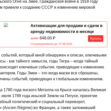
ьского Огня на Змее, Гражданской войне в 1918 году
ем привели к созданию СССР и изменению мировой
Активизации для продажи и сдачи в
аренду недвижимости в месяце
Обезьяны 07.08-07.09.2026
648.00
Р
Купить
1270*
Спецпредложение до: 07.08.2026
х событий, который мной обнаружен и описан, ключевыми
ы - как тайного замысла, годы Тигра – когда тайный
происходят ключевые события, приводящие к изменению
актором. Годы Змеи – это когда маски все сброшены,
ричины событий, приводящих к глобальным изменениям.
да 1780 года янского Металла на Крысе началась Великая
 июля 1789 года иньской Земли на Петухе, принятие
абный политический и социальный переворот,
 (Ancien Régime) во Франции, а также заложивший