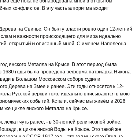
итма ещё пока не обнародована мной в открытом
бных конфликтов. В эту часть алгоритма входит
Дерева на Свинье. Он был у власти ровно один 12-летний
мыслам и важности происходящего для мира идеально
тий, открытый и описанный мной. С именем Наполеона
 год янского Металла на Крысе. В этот период была
по 1680 годы была проведена реформа патриарха Никона
Лошади в Большом Московском соборе судили
кого Дерева на Змее и ранее. Эти годы относятся к 12-
скола Русской церкви тоже идеально вписываются в мою
кономических событий. Кстати, сейчас мы живём в 2026
ком же цикле янского Металла на Крысе.
лежат чуть ранее, - в 30-летней религиозной войне,
Лошади, в цикле янской Воды на Крысе. Это такой же
азованию СССР. 1917 год – это год иньского Огня на