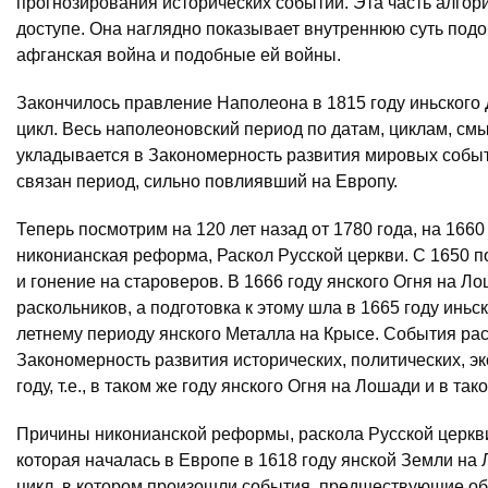
прогнозирования исторических событий. Эта часть алгор
доступе. Она наглядно показывает внутреннюю суть подо
афганская война и подобные ей войны.
Закончилось правление Наполеона в 1815 году иньского 
цикл. Весь наполеоновский период по датам, циклам, с
укладывается в Закономерность развития мировых собы
связан период, сильно повлиявший на Европу.
Теперь посмотрим на 120 лет назад от 1780 года, на 1660
никонианская реформа, Раскол Русской церкви. С 1650 
и гонение на староверов. В 1666 году янского Огня на 
раскольников, а подготовка к этому шла в 1665 году иньс
летнему периоду янского Металла на Крысе. События ра
Закономерность развития исторических, политических, э
году, т.е., в таком же году янского Огня на Лошади и в та
Причины никонианской реформы, раскола Русской церкви, 
которая началась в Европе в 1618 году янской Земли на 
цикл, в котором произошли события, предшествующие обр