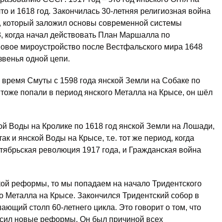
что и 1618 год. Закончилась 30-летняя религиозная война
е, который заложил основы современной системы
8, когда начал действовать План Маршалла по
овое мироустройство после Вестфальского мира 1648
звенья одной цепи.
 время Смуты с 1598 года янской Земли на Собаке по
 тоже попали в период янского Металла на Крысе, он шёл
кой Воды на Кролике по 1618 год янской Земли на Лошади,
ак и янской Воды на Крысе, т.е. тот же период, когда
тябрьская революция 1917 года, и Гражданская война
ской реформы, то мы попадаем на начало Тридентского
го Металла на Крысе. Закончился Тридентский собор в
ающий столп 60-летнего цикла. Это говорит о том, что
асил новые реформы. Он был причиной всех