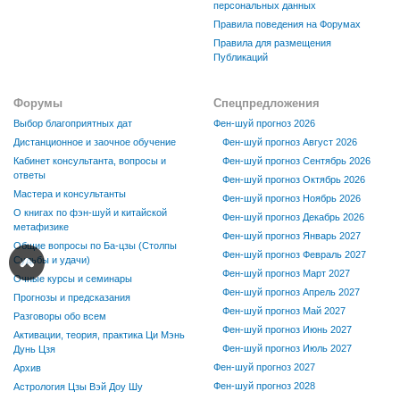
персональных данных
Правила поведения на Форумах
Правила для размещения
Публикаций
Форумы
Спецпредложения
Выбор благоприятных дат
Фен-шуй прогноз 2026
Дистанционное и заочное обучение
Фен-шуй прогноз Август 2026
Кабинет консультанта, вопросы и
Фен-шуй прогноз Сентябрь 2026
ответы
Фен-шуй прогноз Октябрь 2026
Мастера и консультанты
Фен-шуй прогноз Ноябрь 2026
О книгах по фэн-шуй и китайской
Фен-шуй прогноз Декабрь 2026
метафизике
Фен-шуй прогноз Январь 2027
Общие вопросы по Ба-цзы (Столпы
Фен-шуй прогноз Февраль 2027
Судьбы и удачи)
Фен-шуй прогноз Март 2027
Очные курсы и семинары
Фен-шуй прогноз Апрель 2027
Прогнозы и предсказания
Фен-шуй прогноз Май 2027
Разговоры обо всем
Фен-шуй прогноз Июнь 2027
Активации, теория, практика Ци Мэнь
Фен-шуй прогноз Июль 2027
Дунь Цзя
Фен-шуй прогноз 2027
Архив
Фен-шуй прогноз 2028
Астрология Цзы Вэй Доу Шу