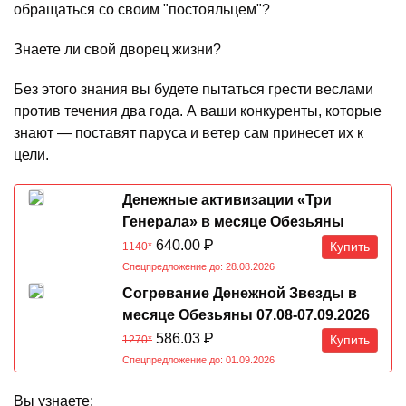
обращаться со своим "постояльцем"?
Знаете ли свой дворец жизни?
Без этого знания вы будете пытаться грести веслами
против течения два года. А ваши конкуренты, которые
знают — поставят паруса и ветер сам принесет их к
цели.
Денежные активизации «Три
Генерала» в месяце Обезьяны
07.08-07.09.2026
640.00
Р
Купить
1140*
Спецпредложение до: 28.08.2026
Согревание Денежной Звезды в
месяце Обезьяны 07.08-07.09.2026
586.03
Р
Купить
1270*
Спецпредложение до: 01.09.2026
Вы узнаете: