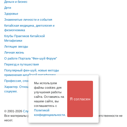
Деньги и бизнес
Дети
Здоровье
Знаменитые личности и события
Китайская медицина, диетология и
физиогномика
Клубы Практиков Китайской
Метафизики
Летящие звезды
Личная жизнь
О работе Портала "Фен-шуй Форум"
Переезд и путешествия
Популярный фен-шуй, новые методы
применения китайской метафизики
Профессия, способности, хобби
Мы используем
Характер. Отношения в семье и
файлы cookies для
социуме.
улучшения работы
сайта. Оставаясь на
Я согласен
нашем сайте, вы
соглашаетесь с
Политикой
© 2001-2026
Служба поддержки
конфиденциальности
.
Bсе материалы размещаются посетителями, администрация ответственности не
несет.