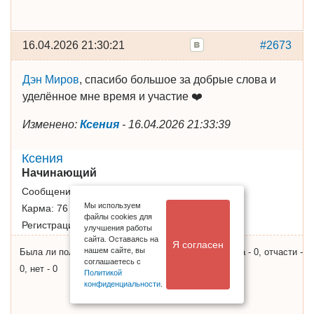
16.04.2026 21:30:21
#2673
Дэн Миров
, спасибо большое за добрые слова и
уделённое мне время и участие ❤️
Изменено:
Ксения
-
16.04.2026 21:33:39
Ксения
Начинающий
Сообщений:
81
Мы используем
Карма:
76
файлы cookies для
Регистрация:
04.08.2025
улучшения работы
сайта. Оставаясь на
Я согласен
нашем сайте, вы
Была ли полезна информация, результат опроса: да - 0, отчасти -
соглашаетесь с
0, нет - 0
Политикой
конфиденциальности
.