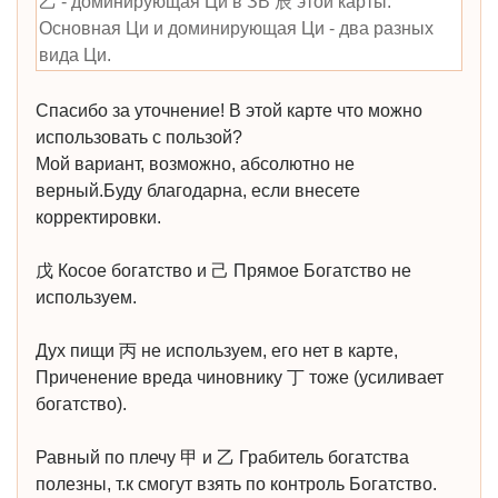
乙 - доминирующая Ци в ЗВ 辰 этой карты.
Основная Ци и доминирующая Ци - два разных
вида Ци.
Спасибо за уточнение! В этой карте что можно
использовать с пользой?
Мой вариант, возможно, абсолютно не
верный.Буду благодарна, если внесете
корректировки.
戊 Косое богатство и 己 Прямое Богатство не
используем.
Дух пищи 丙 не используем, его нет в карте,
Приченение вреда чиновнику 丁 тоже (усиливает
богатство).
Равный по плечу 甲 и 乙 Грабитель богатства
полезны, т.к смогут взять по контроль Богатство.