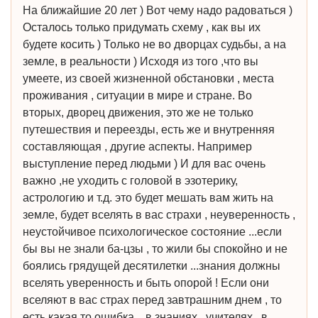
На ближайшие 20 лет ) Вот чему надо радоваться )
Осталось только придумать схему , как вы их
будете косить ) Только не во дворцах судьбы, а на
земле, в реальности ) Исходя из того ,что вы
умеете, из своей жизненной обстановки , места
проживания , ситуации в мире и стране. Во
вторых, дворец движения, это же не только
путешествия и переезды, есть же и внутренняя
составляющая , другие аспекты. Например
выступление перед людьми ) И для вас очень
важно ,не уходить с головой в эзотерику,
астрологию и т.д. это будет мешать вам жить на
земле, будет вселять в вас страхи , неуверенность ,
неустойчивое психологическое состояние ...если
бы вы не знали ба-цзы , то жили бы спокойно и не
боялись грядущей десятилетки ...знания должны
вселять уверенность и быть опорой ! Если они
вселяют в вас страх перед завтрашним днем , то
есть какая то ошибка ...в знаниях , учителях , в