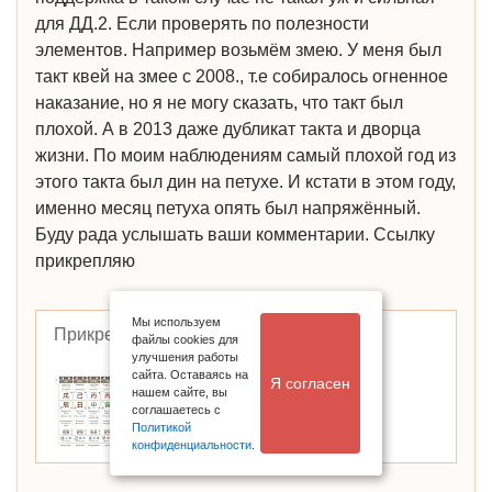
для ДД.2. Если проверять по полезности
элементов. Например возьмём змею. У меня был
такт квей на змее с 2008., т.е собиралось огненное
наказание, но я не могу сказать, что такт был
плохой. А в 2013 даже дубликат такта и дворца
жизни. По моим наблюдениям самый плохой год из
этого такта был дин на петухе. И кстати в этом году,
именно месяц петуха опять был напряжённый.
Буду рада услышать ваши комментарии. Ссылку
прикрепляю
Мы используем
Прикрепленные файлы
файлы cookies для
улучшения работы
сайта. Оставаясь на
Я согласен
нашем сайте, вы
соглашаетесь с
Политикой
конфиденциальности
.