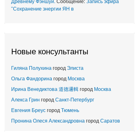
Древнему Фэншуй.
Сообщение:
Запись эфира
"Сохранение энергии ЯН в
Новые консультанты
Гиляна Полухина
город
Элиста
Ольга Фандорина
город
Москва
Ирина Венедиктова 道德邏輯
город
Москва
Алекса Грин
город
Санкт-Петербург
Евгения Бреус
город
Тюмень
Пронина Олеся Александровна
город
Саратов