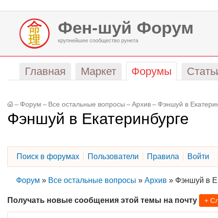
Фен-шуй Форум
крупнейшее сообщество рунета
Главная
Маркет
Форумы
Стать
–
Форум
–
Все остальные вопросы
–
Архив
–
Фэншуй в Екатери
Фэншуй в Екатеринбурге
Поиск в форумах
Пользователи
Правила
Войти
Форум
»
Все остальные вопросы
»
Архив
»
Фэншуй в Е
Получать новые сообщения этой темы на почту
+ С