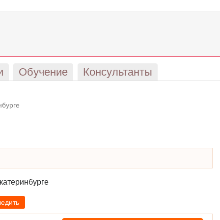
и
Обучение
Консультанты
нбурге
катеринбурге
ледить