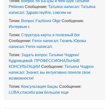
Топик:
Вопрос по Ба-цзы и Фен-шуй Татьяне
Рябенко
Сообщение:
Татьяна написал: Татьяна
написал: Здравствуйте, совсем не
Топик:
Вопрос Fazilovoi Olge
Сообщение:
Интервью с
Топик:
Структура карты и полезный бог
Сообщение:
Fenix написал: Гюзель Юрова
написал: Fenix написал:
Топик:
Задать вопрос Татьяне Чодрон/
Кудрявцевой. ПРОФЕССИОНАЛЬНЫЕ
КОНСУЛЬТАЦИИ
Сообщение:
Татьяна Чодрон
написал: Значит, вы интуитивно поняли свои
возможности!
Топик:
Консультация бацзы
Сообщение:
LUBA,спасибо вам большое еще