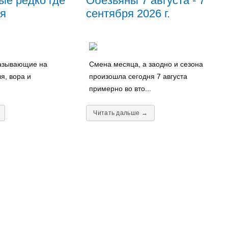
ые редко где
Обезьяны 7 августа - 7
я
сентября 2026 г.
казывающие на
Смена месяца, а заодно и сезона
я, вора и
произошла сегодня 7 августа
примерно во вто...
Читать дальше →