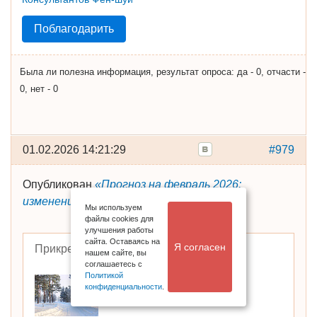
Поблагодарить
Была ли полезна информация, результат опроса: да - 0, отчасти -
0, нет - 0
01.02.2026 14:21:29
#979
Опубликован
«Прогноз на февраль 2026:
изменения!»
Мы используем
файлы cookies для
улучшения работы
сайта. Оставаясь на
Я согласен
Прикрепленные файлы
нашем сайте, вы
соглашаетесь с
Политикой
конфиденциальности
.