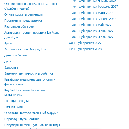
Фен-шуй прогноз Январь 2027
Общие вопросы по Ба-цзы (Столпы
Фен-шуй прогноз Февраль 2027
Судьбы и удачи)
Фен-шуй прогноз Март 2027
Очные курсы и семинары
Фен-шуй прогноз Апрель 2027
Прогнозы и предсказания
Фен-шуй прогноз Май 2027
Разговоры обо всем
Фен-шуй прогноз Июнь 2027
Активации, теория, практика Ци Мэнь
Фен-шуй прогноз Июль 2027
Дунь Цзя
Фен-шуй прогноз 2027
Архив
Фен-шуй прогноз 2028
Астрология Цзы Вэй Доу Шу
Деньги и бизнес
Дети
Здоровье
Знаменитые личности и события
Китайская медицина, диетология и
физиогномика
Клубы Практиков Китайской
Метафизики
Летящие звезды
Личная жизнь
О работе Портала "Фен-шуй Форум"
Переезд и путешествия
Популярный фен-шуй, новые методы