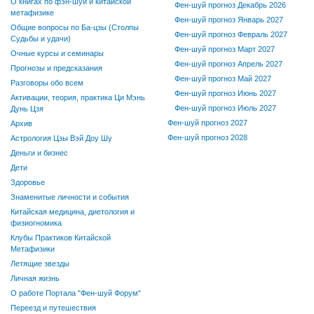
О книгах по фэн-шуй и китайской
Фен-шуй прогноз Декабрь 2026
метафизике
Фен-шуй прогноз Январь 2027
Общие вопросы по Ба-цзы (Столпы
Фен-шуй прогноз Февраль 2027
Судьбы и удачи)
Фен-шуй прогноз Март 2027
Очные курсы и семинары
Фен-шуй прогноз Апрель 2027
Прогнозы и предсказания
Фен-шуй прогноз Май 2027
Разговоры обо всем
Фен-шуй прогноз Июнь 2027
Активации, теория, практика Ци Мэнь
Фен-шуй прогноз Июль 2027
Дунь Цзя
Фен-шуй прогноз 2027
Архив
Фен-шуй прогноз 2028
Астрология Цзы Вэй Доу Шу
Деньги и бизнес
Дети
Здоровье
Знаменитые личности и события
Китайская медицина, диетология и
физиогномика
Клубы Практиков Китайской
Метафизики
Летящие звезды
Личная жизнь
О работе Портала "Фен-шуй Форум"
Переезд и путешествия