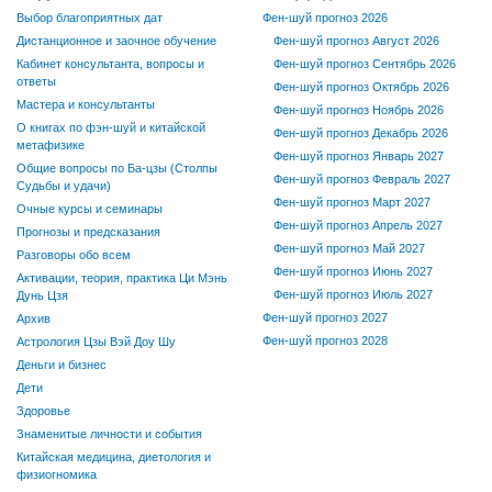
Выбор благоприятных дат
Фен-шуй прогноз 2026
Дистанционное и заочное обучение
Фен-шуй прогноз Август 2026
Кабинет консультанта, вопросы и
Фен-шуй прогноз Сентябрь 2026
ответы
Фен-шуй прогноз Октябрь 2026
Мастера и консультанты
Фен-шуй прогноз Ноябрь 2026
О книгах по фэн-шуй и китайской
Фен-шуй прогноз Декабрь 2026
метафизике
Фен-шуй прогноз Январь 2027
Общие вопросы по Ба-цзы (Столпы
Фен-шуй прогноз Февраль 2027
Судьбы и удачи)
Фен-шуй прогноз Март 2027
Очные курсы и семинары
Фен-шуй прогноз Апрель 2027
Прогнозы и предсказания
Фен-шуй прогноз Май 2027
Разговоры обо всем
Фен-шуй прогноз Июнь 2027
Активации, теория, практика Ци Мэнь
Фен-шуй прогноз Июль 2027
Дунь Цзя
Фен-шуй прогноз 2027
Архив
Фен-шуй прогноз 2028
Астрология Цзы Вэй Доу Шу
Деньги и бизнес
Дети
Здоровье
Знаменитые личности и события
Китайская медицина, диетология и
физиогномика