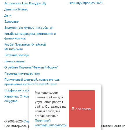
Фен-шуй прогноз 2028
Астрология Цзы Вэй Доу Шу
Деньги и бизнес
Дети
Здоровье
Знаменитые личности и события
Китайская медицина, диетология и
физиогномика
Клубы Практиков Китайской
Метафизики
Летящие звезды
Личная жизнь
О работе Портала "Фен-шуй Форум"
Переезд и путешествия
Популярный фен-шуй, новые методы
применения китайской метафизики
Профессия, способности, хобби
Мы используем
Характер. Отношения в семье и
файлы cookies для
социуме.
улучшения работы
сайта. Оставаясь на
Я согласен
нашем сайте, вы
соглашаетесь с
Политикой
© 2001-2026
Служба поддержки
конфиденциальности
.
Bсе материалы размещаются посетителями, администрация ответственности не