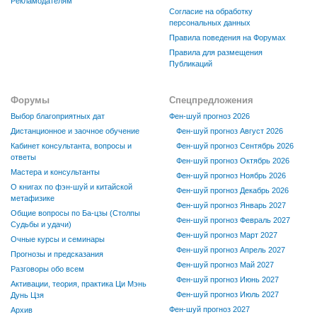
Рекламодателям
Согласие на обработку
персональных данных
Правила поведения на Форумах
Правила для размещения
Публикаций
Форумы
Спецпредложения
Выбор благоприятных дат
Фен-шуй прогноз 2026
Дистанционное и заочное обучение
Фен-шуй прогноз Август 2026
Кабинет консультанта, вопросы и
Фен-шуй прогноз Сентябрь 2026
ответы
Фен-шуй прогноз Октябрь 2026
Мастера и консультанты
Фен-шуй прогноз Ноябрь 2026
О книгах по фэн-шуй и китайской
Фен-шуй прогноз Декабрь 2026
метафизике
Фен-шуй прогноз Январь 2027
Общие вопросы по Ба-цзы (Столпы
Фен-шуй прогноз Февраль 2027
Судьбы и удачи)
Фен-шуй прогноз Март 2027
Очные курсы и семинары
Фен-шуй прогноз Апрель 2027
Прогнозы и предсказания
Фен-шуй прогноз Май 2027
Разговоры обо всем
Фен-шуй прогноз Июнь 2027
Активации, теория, практика Ци Мэнь
Фен-шуй прогноз Июль 2027
Дунь Цзя
Фен-шуй прогноз 2027
Архив