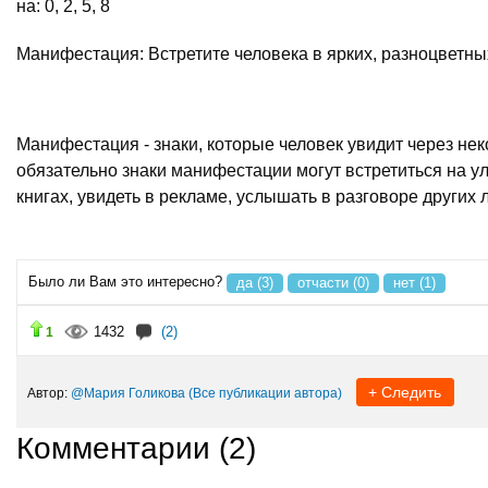
на: 0, 2, 5, 8
Манифестация: Встретите человека в ярких, разноцветн
Манифестация - знаки, которые человек увидит через нек
обязательно знаки манифестации могут встретиться на ул
книгах, увидеть в рекламе, услышать в разговоре других л
Было ли Вам это интересно?
да (3)
отчасти (0)
нет (1)
1432
(2)
1
+ Следить
Автор:
@Мария Голикова
(Все публикации автора)
Комментарии (
2
)