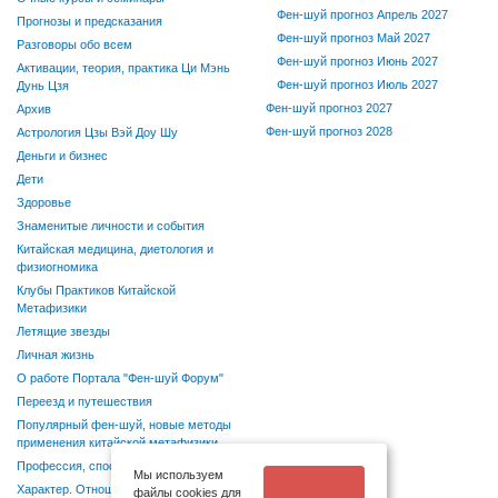
Фен-шуй прогноз Апрель 2027
Прогнозы и предсказания
Фен-шуй прогноз Май 2027
Разговоры обо всем
Фен-шуй прогноз Июнь 2027
Активации, теория, практика Ци Мэнь
Фен-шуй прогноз Июль 2027
Дунь Цзя
Фен-шуй прогноз 2027
Архив
Фен-шуй прогноз 2028
Астрология Цзы Вэй Доу Шу
Деньги и бизнес
Дети
Здоровье
Знаменитые личности и события
Китайская медицина, диетология и
физиогномика
Клубы Практиков Китайской
Метафизики
Летящие звезды
Личная жизнь
О работе Портала "Фен-шуй Форум"
Переезд и путешествия
Популярный фен-шуй, новые методы
применения китайской метафизики
Профессия, способности, хобби
Мы используем
Характер. Отношения в семье и
файлы cookies для