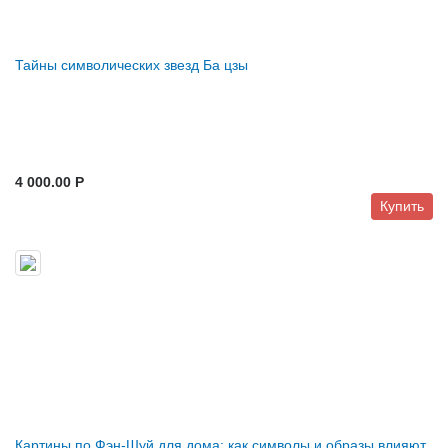
Тайны символических звезд Ба цзы
4 000.00 P
Купить
Картины по Фэн-Шуй для дома: как символы и образы влияют