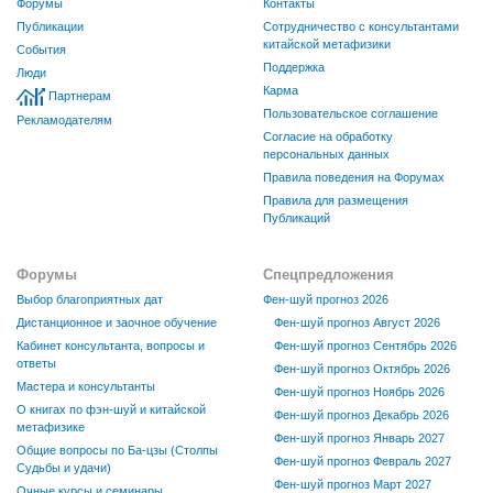
Форумы
Контакты
Публикации
Сотрудничество с консультантами
китайской метафизики
События
Поддержка
Люди
Карма
Партнерам
Пользовательское соглашение
Рекламодателям
Согласие на обработку
персональных данных
Правила поведения на Форумах
Правила для размещения
Публикаций
Форумы
Спецпредложения
Выбор благоприятных дат
Фен-шуй прогноз 2026
Дистанционное и заочное обучение
Фен-шуй прогноз Август 2026
Кабинет консультанта, вопросы и
Фен-шуй прогноз Сентябрь 2026
ответы
Фен-шуй прогноз Октябрь 2026
Мастера и консультанты
Фен-шуй прогноз Ноябрь 2026
О книгах по фэн-шуй и китайской
Фен-шуй прогноз Декабрь 2026
метафизике
Фен-шуй прогноз Январь 2027
Общие вопросы по Ба-цзы (Столпы
Фен-шуй прогноз Февраль 2027
Судьбы и удачи)
Фен-шуй прогноз Март 2027
Очные курсы и семинары