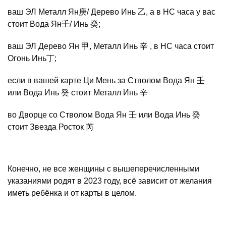
ваш ЭЛ Металл Ян庚/ Дерево Инь 乙, а в НС часа у вас
стоит Вода Ян壬/ Инь 癸;
ваш ЭЛ Дерево Ян 甲, Металл Инь 辛 , в НС часа стоит
Огонь Инь丁;
если в вашей карте Ци Мень за Стволом Вода Ян 壬
или Вода Инь 癸 стоит Металл Инь 辛
во Дворце со Стволом Вода Ян 壬 или Вода Инь 癸
стоит Звезда Росток 芮
Конечно, не все женщины с вышеперечисленными
указаниями родят в 2023 году, всё зависит от желания
иметь ребёнка и от карты в целом.