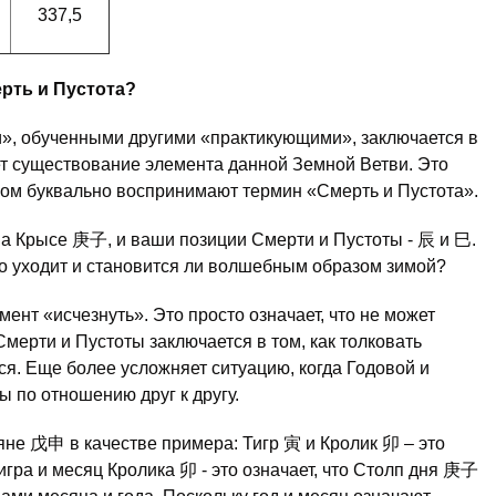
337,5
рть и Пустота?
, обученными другими «практикующими», заключается в
ет существование элемента данной Земной Ветви. Это
ком буквально воспринимают термин «Смерть и Пустота».
на Крысе 庚子, и ваши позиции Смерти и Пустоты - 辰 и 巳.
ето уходит и становится ли волшебным образом зимой?
ент «исчезнуть». Это просто означает, что не может
мерти и Пустоты заключается в том, как толковать
я. Еще более усложняет ситуацию, когда Годовой и
 по отношению друг к другу.
не 戊申 в качестве примера: Тигр 寅 и Кролик 卯 – это
игра и месяц Кролика 卯 - это означает, что Столп дня 庚子