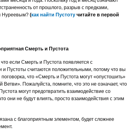
ами месяца и года. Поскольку год и месяц означают
отстраненность от прошлого, разрыв с предками,
фом Нуреевым?
(
как найти Пустоту
читайте в первой
приятная Смерть и Пустота
 что если Смерть и Пустота появляется с
 и Пустоты считаются положительными, потому что вы
 поговорка, что «Смерть и Пустота могут «опустошить»
Ветви». Пожалуйста, помните, что это не означает, что
Пустота могут предотвратить взаимодействие со
то они не будут влиять, просто взаимодействия с этим
вязана с благоприятным элементом, будет сложнее
емент.