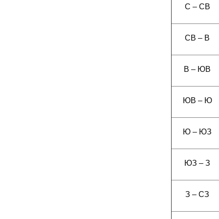
С – СВ
СВ – В
В – ЮВ
ЮВ – Ю
Ю – ЮЗ
ЮЗ – З
З – СЗ