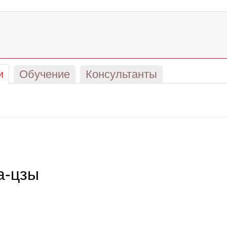
и
Обучение
Консультанты
а-цзы