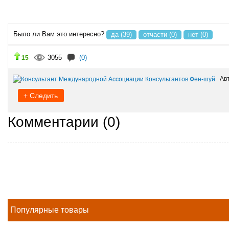
Было ли Вам это интересно?
да (39)
отчасти (0)
нет (0)
3055
(0)
15
Авт
+ Следить
Комментарии (
0
)
Популярные товары