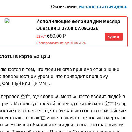
Окончание,
начало статьи здесь
Исполняющие желания дни месяца
Обезьяны 07.08-07.09.2026
680.00
Р
Купить
1270*
Спецпредложение до: 07.08.2026
стоты в карте Ба-цзы
ключается в том, что люди иногда принимают значение
 поверхностном уровне, что приводит к полному
 Фэн-шуй или Ци Мэнь.
 перевод 空亡, где слово «Смерть» часто вводит людей в
т речь. Используя прямой перевод с китайского 空亡 (kōng
онятие не отражает то, что буквально означают китайские
пустота», то знак 亡 может означать не только смерть, он
ть». Если вы объедините эти два слова, это фактически
оты». Таким образом, «Пустота и Смерть» не является