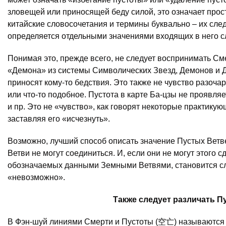
зловещей или приносящей беду силой, это означает просто
китайские словосочетания и термины буквально – их след
определяется отдельными значениями входящих в него с
Понимая это, прежде всего, не следует воспринимать См
«Демона» из системы Символических Звезд, Демонов и Д
приносят кому-то бедствия. Это также не чувство разоча
или что-то подобное. Пустота в карте Ба-цзы не проявля
и пр. Это не «чувство», как говорят некоторые практику
заставляя его «исчезнуть».
Возможно, лучший способ описать значение Пустых Ветвей
Ветви не могут соединиться. И, если они не могут этого с
обозначаемых данными Земными Ветвями, становится сло
«невозможно».
Также следует различать Пу
В Фэн-шуй линиями Смерти и Пустоты (空亡) называются 