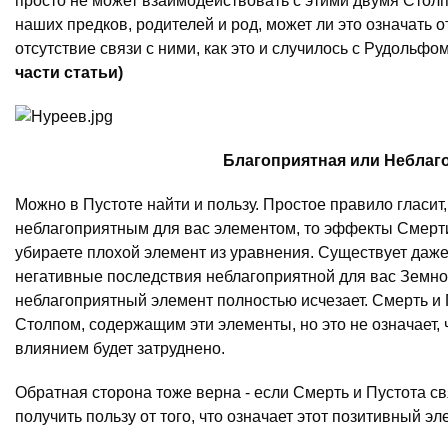
просто не может взаимодействовать с этими двумя Столп
наших предков, родителей и род, может ли это означать 
отсутствие связи с ними, как это и случилось с Рудоль
части статьи)
Благоприятная или Неблаго
Можно в Пустоте найти и пользу. Простое правило гласит,
неблагоприятным для вас элементом, то эффекты Смерти
убираете плохой элемент из уравнения. Существует даже
негативные последствия неблагоприятной для вас Земной 
неблагоприятный элемент полностью исчезает. Смерть и 
Столпом, содержащим эти элементы, но это не означает, ч
влиянием будет затруднено.
Обратная сторона тоже верна - если Смерть и Пустота с
получить пользу от того, что означает этот позитивный эл