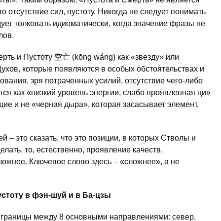
 отсутствие сил, пустоту. Никогда не следует понимать
ует толковать идиоматически, когда значение фразы не
лов.
ерть и Пустоту 空亡 (kōng wáng) как «звезду» или
ухов, которые появляются в особых обстоятельствах и
рования, зря потраченных усилий, отсутствие чего-либо
ется как «низкий уровень энергии, слабо проявленная ци»
ющие и не «черная дыра», которая засасывает элемент,
 – это сказать, что это позиции, в которых Стволы и
делать, то, естественно, проявление качеств,
жнее. Ключевое слово здесь – «сложнее», а не
стоту в фэн-шуй и в Ба-цзы
границы между 8 основными направлениями: север,