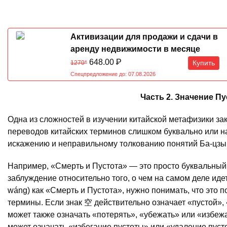
Активизации для продажи и сдачи в
аренду недвижимости в месяце
Обезьяны 07.08-07.09.2026
648.00
Р
Купить
1270*
Спецпредложение до: 07.08.2026
Часть 2. Значение Пу
Одна из сложностей в изучении китайской метафизики за
переводов китайских терминов слишком буквально или на
искажению и неправильному толкованию понятий Ба-цзы,
Например, «Смерть и Пустота» — это просто буквальный
заблуждение относительно того, о чем на самом деле иде
wáng) как «Смерть и Пустота», нужно понимать, что это п
термины. Если знак 空 действительно означает «пустой», «
может также означать «потерять», «убежать» или «избежа
может означать «избегание пустоты» или «удаление пуст