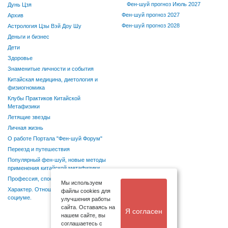
Фен-шуй прогноз Июль 2027
Дунь Цзя
Фен-шуй прогноз 2027
Архив
Фен-шуй прогноз 2028
Астрология Цзы Вэй Доу Шу
Деньги и бизнес
Дети
Здоровье
Знаменитые личности и события
Китайская медицина, диетология и
физиогномика
Клубы Практиков Китайской
Метафизики
Летящие звезды
Личная жизнь
О работе Портала "Фен-шуй Форум"
Переезд и путешествия
Популярный фен-шуй, новые методы
применения китайской метафизики
Профессия, способности, хобби
Мы используем
Характер. Отношения в семье и
файлы cookies для
социуме.
улучшения работы
сайта. Оставаясь на
Я согласен
нашем сайте, вы
соглашаетесь с