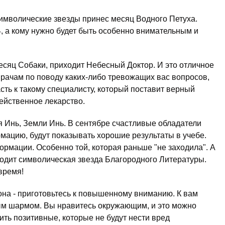
символические звезды принес месяц Водного Петуха.
4, а кому нужно будет быть особенно внимательным и
есяц Собаки, приходит Небесный Доктор. И это отличное
рачам по поводу каких-либо тревожащих вас вопросов,
сть к такому специалисту, который поставит верный
действенное лекарство.
ня Инь, Земли Инь. В сентябре счастливые обладатели
мацию, будут показывать хорошие результаты в учебе.
рмации. Особенно той, которая раньше "не заходила". А
ходит символическая звезда Благородного Литературы.
время!
она - приготовьтесь к повышенному вниманию. К вам
бым шармом. Вы нравитесь окружающим, и это можно
ить позитивные, которые не будут нести вред