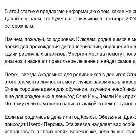
В этой статье я предлагаю информацию о том, какие же 
Давайте узнаем, кто будет счастливчиком в сентябре 202
осторожным.
Начнем, пожалуй, со здоровья. К людям, родившимся в м
время для прохождения диспансеризации, обращения к в
сдачи различных анализов. Энергии месяца помогут попа
диагноз и назначит правильное лечение и найдет самое 
Петух - звезда Академика для родившихся в день/год Ог
этого элемента личности смогут лучше запоминать инфор
Очень хорошее время для обучения, изучения новой инфо
еще для рожденных в день/год Огня Инь, Земли Инь при
Поэтому если вам нужно написать какой-то текст - самое 
Если вы родились в день или год Крысы, Обезьяны, Драк
приходит Цветок Персика. Эта звезда наделяет вас осо
использовать в своих целях. Конечно же, цели лучше став