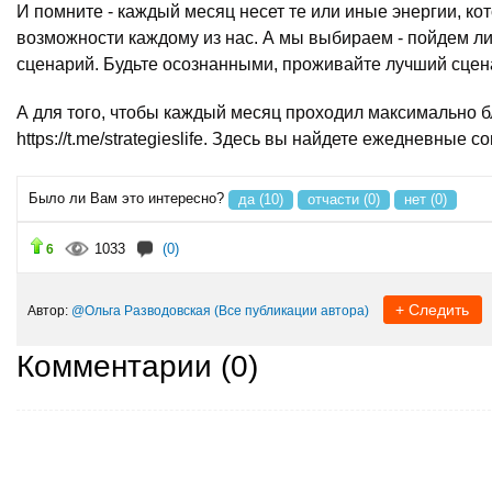
И помните - каждый месяц несет те или иные энергии, к
возможности каждому из нас. А мы выбираем - пойдем ли
сценарий. Будьте осознанными, проживайте лучший сцен
А для того, чтобы каждый месяц проходил максимально 
https://t.me/strategieslife. Здесь вы найдете ежедневные
Было ли Вам это интересно?
да (10)
отчасти (0)
нет (0)
1033
(0)
6
+ Следить
Автор:
@Ольга Разводовская
(Все публикации автора)
Комментарии (
0
)