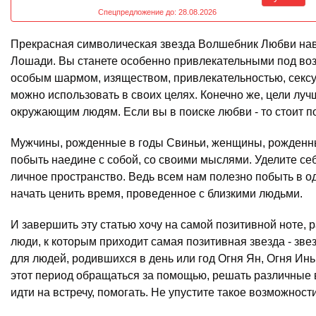
Спецпредложение до: 28.08.2026
Прекрасная символическая звезда Волшебник Любви навес
Лошади. Вы станете особенно привлекательными под возд
особым шармом, изяществом, привлекательностью, сексу
можно использовать в своих целях. Конечно же, цели луч
окружающим людям. Если вы в поиске любви - то стоит по
Мужчины, рожденные в годы Свиньи, женщины, рожденны
побыть наедине с собой, со своими мыслями. Уделите се
личное пространство. Ведь всем нам полезно побыть в о
начать ценить время, проведенное с близкими людьми.
И завершить эту статью хочу на самой позитивной ноте, р
люди, к которым приходит самая позитивная звезда - зве
для людей, родившихся в день или год Огня Ян, Огня Ин
этот период обращаться за помощью, решать различные 
идти на встречу, помогать. Не упустите такое возможности