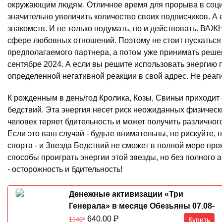
окружающим людям. Отличное время для прорыва в соци
значительно увеличить количество своих подписчиков. А е
знакомств. И не только подумать, но и действовать. ВАЖН
сфере любовных отношений. Поэтому не стоит пускаться 
предполагаемого партнера, а потом уже принимать решен
сентябре 2024. А если вы решите использовать энергию 
определенной негативной реакции в свой адрес. Не реаг
К рожденным в день/год Кролика, Козы, Свиньи приходит
бедствий. Эта энергия несет риск неожиданных физическ
человек теряет бдительность и может получить различно
Если это ваш случай - будьте внимательны, не рискуйте,
спорта - и Звезда Бедствий не сможет в полной мере проя
способы проиграть энергии этой звезды, но без полного
- осторожность и бдительность!
Денежные активизации «Три
Генерала» в месяце Обезьяны 07.08-
07.09.2026
640.00
Р
Купить
1140*