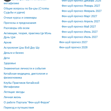
Фен-шуй прогноз Декабрь 2026
метафизике
Фен-шуй прогноз Январь 2027
Общие вопросы по Ба-цзы (Столпы
Фен-шуй прогноз Февраль 2027
Судьбы и удачи)
Фен-шуй прогноз Март 2027
Очные курсы и семинары
Фен-шуй прогноз Апрель 2027
Прогнозы и предсказания
Фен-шуй прогноз Май 2027
Разговоры обо всем
Фен-шуй прогноз Июнь 2027
Активации, теория, практика Ци Мэнь
Фен-шуй прогноз Июль 2027
Дунь Цзя
Фен-шуй прогноз 2027
Архив
Фен-шуй прогноз 2028
Астрология Цзы Вэй Доу Шу
Деньги и бизнес
Дети
Здоровье
Знаменитые личности и события
Китайская медицина, диетология и
физиогномика
Клубы Практиков Китайской
Метафизики
Летящие звезды
Личная жизнь
О работе Портала "Фен-шуй Форум"
Переезд и путешествия