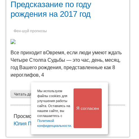
Предсказание по году
рождения на 2017 год
Фен-шуй прогнозы
Все приходит вОвремя, если люди умеют ждать
Четыре Столпа Судьбы — это час, день, месяц,
год Вашего рождения, представленные как 8
иероглифов, 4
Мы используем
Читать дальше →
файлы cookies для
улучшения работы
сайта. Оставаясь на
Я согласен
нашем сайте, вы
Просмотров: 4758
Комментировать (5)
соглашаетесь с
Политикой
Юлия Полещук
конфиденциальности
.