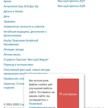
Фен-шуй прогноз 2027
Архив
Фен-шуй прогноз 2028
Астрология Цзы Вэй Доу Шу
Деньги и бизнес
Дети
Здоровье
Знаменитые личности и события
Китайская медицина, диетология и
физиогномика
Клубы Практиков Китайской
Метафизики
Летящие звезды
Личная жизнь
О работе Портала "Фен-шуй Форум"
Переезд и путешествия
Популярный фен-шуй, новые методы
применения китайской метафизики
Профессия, способности, хобби
Мы используем
Характер. Отношения в семье и
файлы cookies для
социуме.
улучшения работы
сайта. Оставаясь на
Я согласен
нашем сайте, вы
соглашаетесь с
Политикой
© 2001-2026
Служба поддержки
конфиденциальности
.