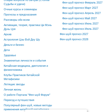
Фен-шуй прогноз Февраль 2027
Судьбы и удачи)
Фен-шуй прогноз Март 2027
Очные курсы и семинары
Фен-шуй прогноз Апрель 2027
Прогнозы и предсказания
Фен-шуй прогноз Май 2027
Разговоры обо всем
Фен-шуй прогноз Июнь 2027
Активации, теория, практика Ци Мэнь
Фен-шуй прогноз Июль 2027
Дунь Цзя
Фен-шуй прогноз 2027
Архив
Фен-шуй прогноз 2028
Астрология Цзы Вэй Доу Шу
Деньги и бизнес
Дети
Здоровье
Знаменитые личности и события
Китайская медицина, диетология и
физиогномика
Клубы Практиков Китайской
Метафизики
Летящие звезды
Личная жизнь
О работе Портала "Фен-шуй Форум"
Переезд и путешествия
Популярный фен-шуй, новые методы
применения китайской метафизики