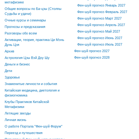
метафизике
Фен-шуй прогноз Январь 2027
Общие вопросы по Ба-цзы (Столпы
Фен-шуй прогноз Февраль 2027
Судьбы и удачи)
Фен-шуй прогноз Март 2027
Очные курсы и семинары
Фен-шуй прогноз Апрель 2027
Прогнозы и предсказания
Фен-шуй прогноз Май 2027
Разговоры обо всем
Фен-шуй прогноз Июнь 2027
Активации, теория, практика Ци Мэнь
Фен-шуй прогноз Июль 2027
Дунь Цзя
Фен-шуй прогноз 2027
Архив
Фен-шуй прогноз 2028
Астрология Цзы Вэй Доу Шу
Деньги и бизнес
Дети
Здоровье
Знаменитые личности и события
Китайская медицина, диетология и
физиогномика
Клубы Практиков Китайской
Метафизики
Летящие звезды
Личная жизнь
О работе Портала "Фен-шуй Форум"
Переезд и путешествия