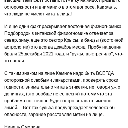
высший замысел поставил отметку на лицо, призвал к
осторожности и вниманию в этом вопросе. Как жаль,
что люди не умеют читать лица!
И еще один факт раскрывает восточная физиогномика.
Подбородок в китайской физиогномике отвечает за
север, зиму, еще это сектор Крысы, в ба-цзы (восточной
астрологии) это всегда декабрь месяц. Пробу на допинг
брали 25 декабря 2021 года, и "ружье выстрелило", что-
то нашли. ⠀
С таким знаком на лице Камиле надо быть ВСЕГДА
осторожной с любыми лекарствами, проверять сроки
годности, внимательно читать этикетки, не говоря уж о
допингах, (это вообще не ее песня) потому что эта
проблема постоянно будет остро вставать именно
зимой. ⠀Вот так судьба предупреждает человека об
опасности, заранее расставляя метки на лице.
Нинель Смолина