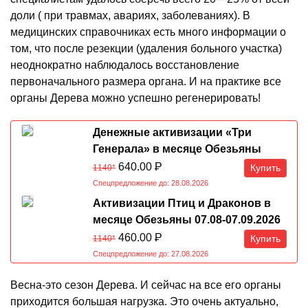
доли ( при травмах, авариях, заболеваниях). В
медицинских справочниках есть много информации о
том, что после резекции (удаления больного участка)
неоднократно наблюдалось восстановление
первоначального размера органа. И на практике все
органы Дерева можно успешно регенерировать!
Денежные активизации «Три
Генерала» в месяце Обезьяны
07.08-07.09.2026
640.00
Р
Купить
1140*
Спецпредложение до: 28.08.2026
Активизации Птиц и Драконов в
месяце Обезьяны 07.08-07.09.2026
460.00
Р
Купить
1140*
Спецпредложение до: 27.08.2026
Весна-это сезон Дерева. И сейчас на все его органы
приходится большая нагрузка. Это очень актуально,