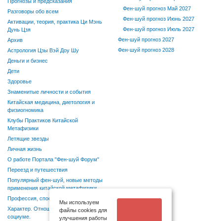
Прогнозы и предсказания
Фен-шуй прогноз Май 2027
Разговоры обо всем
Фен-шуй прогноз Июнь 2027
Активации, теория, практика Ци Мэнь
Фен-шуй прогноз Июль 2027
Дунь Цзя
Фен-шуй прогноз 2027
Архив
Фен-шуй прогноз 2028
Астрология Цзы Вэй Доу Шу
Деньги и бизнес
Дети
Здоровье
Знаменитые личности и события
Китайская медицина, диетология и
физиогномика
Клубы Практиков Китайской
Метафизики
Летящие звезды
Личная жизнь
О работе Портала "Фен-шуй Форум"
Переезд и путешествия
Популярный фен-шуй, новые методы
применения китайской метафизики
Профессия, способности, хобби
Мы используем
Характер. Отношения в семье и
файлы cookies для
социуме.
улучшения работы