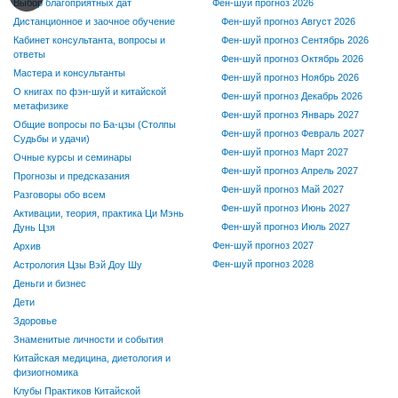
Выбор благоприятных дат
Фен-шуй прогноз 2026
Дистанционное и заочное обучение
Фен-шуй прогноз Август 2026
Кабинет консультанта, вопросы и
Фен-шуй прогноз Сентябрь 2026
ответы
Фен-шуй прогноз Октябрь 2026
Мастера и консультанты
Фен-шуй прогноз Ноябрь 2026
О книгах по фэн-шуй и китайской
Фен-шуй прогноз Декабрь 2026
метафизике
Фен-шуй прогноз Январь 2027
Общие вопросы по Ба-цзы (Столпы
Фен-шуй прогноз Февраль 2027
Судьбы и удачи)
Фен-шуй прогноз Март 2027
Очные курсы и семинары
Фен-шуй прогноз Апрель 2027
Прогнозы и предсказания
Фен-шуй прогноз Май 2027
Разговоры обо всем
Фен-шуй прогноз Июнь 2027
Активации, теория, практика Ци Мэнь
Фен-шуй прогноз Июль 2027
Дунь Цзя
Фен-шуй прогноз 2027
Архив
Фен-шуй прогноз 2028
Астрология Цзы Вэй Доу Шу
Деньги и бизнес
Дети
Здоровье
Знаменитые личности и события
Китайская медицина, диетология и
физиогномика
Клубы Практиков Китайской