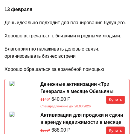
13 февраля
День идеально подходит для планирования будущего.
Хорошо встречаться с близкими и родными людьми.
Благоприятно налаживать деловые связи,
организовывать бизнес встречи
Хорошо обращаться за врачебной помощью
Денежные активизации «Три
Генерала» в месяце Обезьяны
07.08-07.09.2026
640.00
Р
Купить
1140*
Спецпредложение до: 28.08.2026
Активизации для продажи и сдачи
в аренду недвижимости в месяце
Обезьяны 07.08-07.09.2026
688.00
Р
Купить
1270*