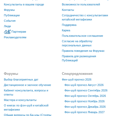
Консультанты в вашем городе
Возможности пользователей
Форумы
Контакты
Публикации
Сотрудничество с консультантами
китайской метафизики
События
Поддержка
Люди
Карма
Партнерам
Пользовательское соглашение
Рекламодателям
Согласие на обработку
персональных данных
Правила поведения на Форумах
Правила для размещения
Публикаций
Форумы
Спецпредложения
Выбор благоприятных дат
Фен-шуй прогноз 2026
Дистанционное и заочное обучение
Фен-шуй прогноз Август 2026
Кабинет консультанта, вопросы и
Фен-шуй прогноз Сентябрь 2026
ответы
Фен-шуй прогноз Октябрь 2026
Мастера и консультанты
Фен-шуй прогноз Ноябрь 2026
О книгах по фэн-шуй и китайской
Фен-шуй прогноз Декабрь 2026
метафизике
Фен-шуй прогноз Январь 2027
Общие вопросы по Ба-цзы (Столпы