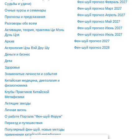
Фен-шуй прогноз Февраль 2027
Судьбы и удачи)
Фен-шуй прогноз Март 2027
Очные курсы и семинары
Фен-шуй прогноз Апрель 2027
Прогнозы и предсказания
Фен-шуй прогноз Май 2027
Разговоры обо всем
Фен-шуй прогноз Июнь 2027
Активации, теория, практика Ци Мэнь
Фен-шуй прогноз Июль 2027
Дунь Цзя
Фен-шуй прогноз 2027
Архив
Фен-шуй прогноз 2028
Астрология Цзы Вэй Доу Шу
Деньги и бизнес
Дети
Здоровье
Знаменитые личности и события
Китайская медицина, диетология и
физиогномика
Клубы Практиков Китайской
Метафизики
Летящие звезды
Личная жизнь
О работе Портала "Фен-шуй Форум"
Переезд и путешествия
Популярный фен-шуй, новые методы
применения китайской метафизики