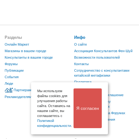
Разделы
Инфо
Онлайн Маркет
О сайте
Магазины в вашем городе
Ассоциация Консультантов Фен-Шуй
Консультанты в вашем городе
Возможности пользователей
Форумы
Контакты
Публикации
Сотрудничество с консультантами
китайской метафизики
События
Поддержка
Люди
Карма
Партнерам
Мы используем
Пользовательское соглашение
файлы cookies для
Рекламодателям
улучшения работы
Согласие на обработку
сайта. Оставаясь на
персональных данных
Я согласен
нашем сайте, вы
Правила поведения на Форумах
соглашаетесь с
Правила для размещения
Политикой
Публикаций
конфиденциальности
.