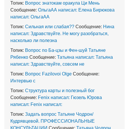
Топик:
Вопрос знатокам оракула Ци Мень
Сообщение:
ОльгаАА написал: Елена Бирюкова
написал: ОльгаАА
Топик:
Сильная или слабая??
Сообщение:
Нина
написал: Здравствуйте. Не могу разобраться,
насколько ли полезна
Топик:
Вопрос по Ба-цзы и Фен-шуй Татьяне
Рябенко
Сообщение:
Татьяна написал: Татьяна
написал: Здравствуйте, совсем не
Топик:
Вопрос Fazilovoi Olge
Сообщение:
Интервью с
Топик:
Структура карты и полезный бог
Сообщение:
Fenix написал: Гюзель Юрова
написал: Fenix написал:
Топик:
Задать вопрос Татьяне Чодрон/
Кудрявцевой. ПРОФЕССИОНАЛЬНЫЕ
КОНСУЛЬТАЦИИ
Сообщение:
Татьяна Чодрон