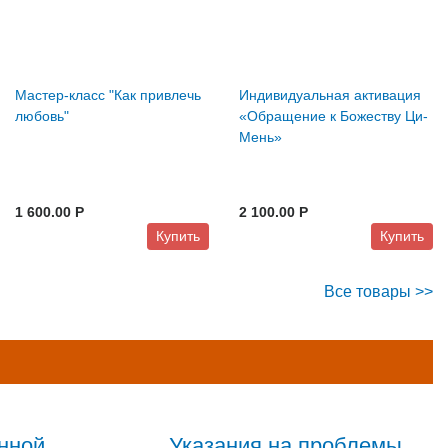
Мастер-класс "Как привлечь
Индивидуальная активация
любовь"
«Обращение к Божеству Ци-
Мень»
1 600.00 P
2 100.00 P
Купить
Купить
Все товары >>
нной
Указания на проблемы