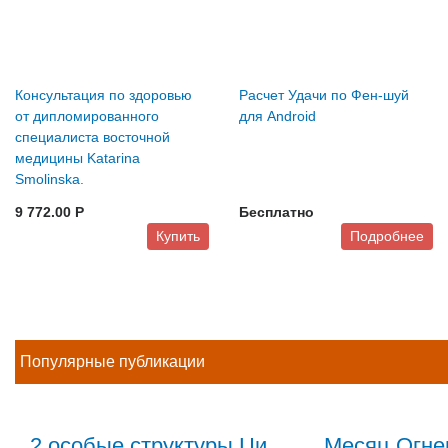
Консультация по здоровью
Расчет Удачи по Фен-шуй
от дипломированного
для Android
специалиста восточной
медицины Katarina
Smolinska.
9 772.00 P
Бесплатно
Купить
Подробнее
Популярные публикации
2 особые структуры Ци
Месяц Огне