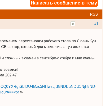
Написать сообщение в тему
RSS
#1
 временем перестановки рабочего стола по Сюань Кун
в СВ сектор, который для моего числа гуа является
 и сложный экзамен в сентябре-октябре и мне очень-
отзовется!
ма 202.47
/MHwwfNCQ0YXRgtGLfDU4Mzc5NHwzLjB8NDEuNDU5Njh8ND
­
g0fA==<br
/>