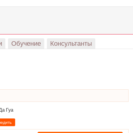
и
Обучение
Консультанты
Да Гуа
ледить