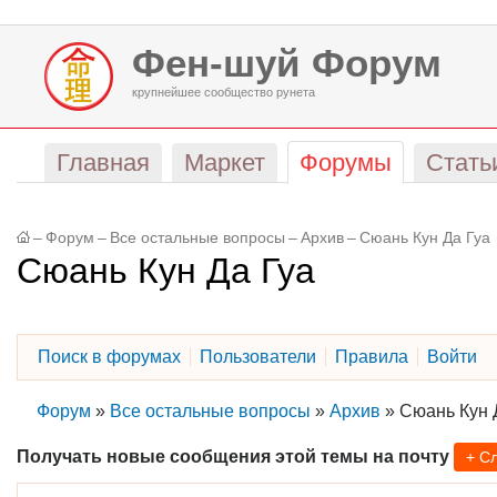
Фен-шуй Форум
крупнейшее сообщество рунета
Главная
Маркет
Форумы
Стать
–
Форум
–
Все остальные вопросы
–
Архив
–
Сюань Кун Да Гуа
Сюань Кун Да Гуа
Поиск в форумах
Пользователи
Правила
Войти
Форум
»
Все остальные вопросы
»
Архив
»
Сюань Кун 
Получать новые сообщения этой темы на почту
+ С