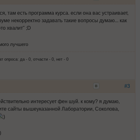
я, там есть программа курса. если она вас устраивает,
руме некорректно задавать такие вопросы думаю... как
то хвалит" ;D
амого лучшего
опроса: да - 0, отчасти - 0, нет - 0
#3
действительно интересует фен шуй. к кому? я думаю,
рите сайты вышеуказанной Лаборатории, Соколова,
)