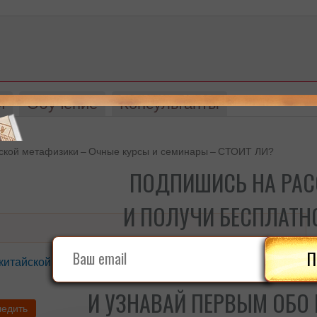
и
Обучение
Консультанты
йской метафизики
–
Очные курсы и семинары
–
СТОИТ ЛИ?
ПОДПИШИСЬ НА РА
И ПОЛУЧИ БЕСПЛАТН
П
 китайской метафизики
»
Очные курсы и семинары
И УЗНАВАЙ ПЕРВЫМ ОБО
ледить