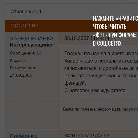
Страницы:
1
НАЖМИТЕ «НРАВИТС
ЧТОБЫ ЧИТАТЬ
СТОИТ ЛИ?
«ФЭН-ШУЙ ФОРУМ»
ХАРЬКОВЧАНКА
08.10.2007 11:44:14
В СОЦ.СЕТЯХ
Интересующийся
Сообщений:
16
Только, что нашла в инете, ку
Карма:
5
Киеве и еще в нескольких город
Регистрация:
записываться, и достойные ли э
14.09.2007
Если это стоящие курсы, то мн
фен-шуй.
С нетерпением жду ответа
Была ли полезна информация, результат 
Сибирячка
08.10.2007 15:42:33