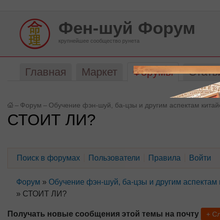
Фен-шуй Форум
крупнейшее сообщество рунета
Главная
Маркет
Форумы
Стать
–
Форум
–
Обучение фэн-шуй, ба-цзы и другим аспектам кита
СТОИТ ЛИ?
Поиск в форумах
Пользователи
Правила
Войти
Форум
»
Обучение фэн-шуй, ба-цзы и другим аспектам
»
СТОИТ ЛИ?
Получать новые сообщения этой темы на почту
+ С