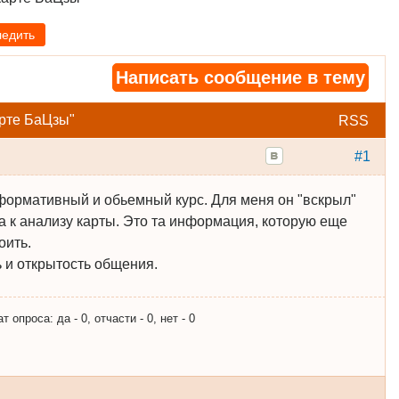
ледить
Написать сообщение в тему
арте БаЦзы"
RSS
#1
формативный и обьемный курс. Для меня он "вскрыл"
а к анализу карты. Это та информация, которую еще
оить.
ь и открытость общения.
опроса: да - 0, отчасти - 0, нет - 0