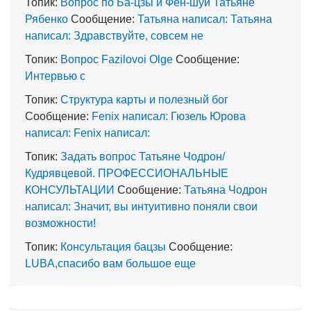
Топик:
Вопрос по Ба-цзы и Фен-шуй Татьяне
Рябенко
Сообщение:
Татьяна написал: Татьяна
написал: Здравствуйте, совсем не
Топик:
Вопрос Fazilovoi Olge
Сообщение:
Интервью с
Топик:
Структура карты и полезный бог
Сообщение:
Fenix написал: Гюзель Юрова
написал: Fenix написал:
Топик:
Задать вопрос Татьяне Чодрон/
Кудрявцевой. ПРОФЕССИОНАЛЬНЫЕ
КОНСУЛЬТАЦИИ
Сообщение:
Татьяна Чодрон
написал: Значит, вы интуитивно поняли свои
возможности!
Топик:
Консультация бацзы
Сообщение:
LUBA,спасибо вам большое еще