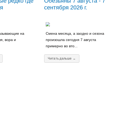
ые редко где
Обезьяны 7 августа - 7
я
сентября 2026 г.
казывающие на
Смена месяца, а заодно и сезона
я, вора и
произошла сегодня 7 августа
примерно во вто...
Читать дальше →