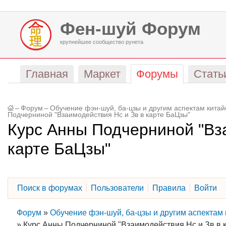
Фен-шуй Форум
крупнейшее сообщество рунета
Главная
Маркет
Форумы
Стать
–
Форум
–
Обучение фэн-шуй, ба-цзы и другим аспектам кита
Подчерниной "Взаимодействия Нс и Зв в карте БаЦзы"
Курс Анны Подчерниной "Вз
карте БаЦзы"
Поиск в форумах
Пользователи
Правила
Войти
Форум
»
Обучение фэн-шуй, ба-цзы и другим аспектам
»
Курс Анны Подчерниной "Взаимодействия Нс и Зв в 