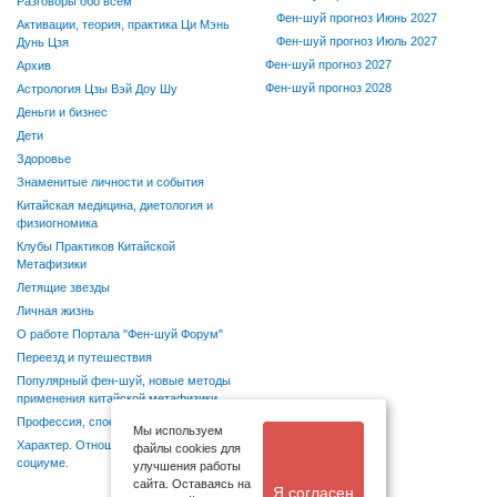
Разговоры обо всем
Фен-шуй прогноз Июнь 2027
Активации, теория, практика Ци Мэнь
Фен-шуй прогноз Июль 2027
Дунь Цзя
Фен-шуй прогноз 2027
Архив
Фен-шуй прогноз 2028
Астрология Цзы Вэй Доу Шу
Деньги и бизнес
Дети
Здоровье
Знаменитые личности и события
Китайская медицина, диетология и
физиогномика
Клубы Практиков Китайской
Метафизики
Летящие звезды
Личная жизнь
О работе Портала "Фен-шуй Форум"
Переезд и путешествия
Популярный фен-шуй, новые методы
применения китайской метафизики
Профессия, способности, хобби
Мы используем
Характер. Отношения в семье и
файлы cookies для
социуме.
улучшения работы
сайта. Оставаясь на
Я согласен