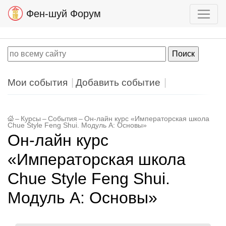
Фен-шуй Форум
Мои события
Добавить событие
–
Курсы
–
События
–
Он-лайн курс «Императорская школа
Chue Style Feng Shui. Модуль А: Основы»
Он-лайн курс
«Императорская школа
Chue Style Feng Shui.
Модуль А: Основы»