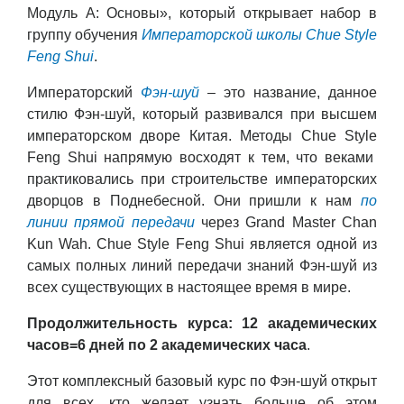
Модуль А: Основы», который открывает набор в
группу обучения
Императорской школы Chue Style
Feng Shui
.
Императорский
Фэн-шуй
– это название, данное
стилю Фэн-шуй, который развивался при высшем
императорском дворе Китая. Методы Chue Style
Feng Shui напрямую восходят к тем, что веками
практиковались при строительстве императорских
дворцов в Поднебесной. Они пришли к нам
по
линии прямой передачи
через Grand Master Chan
Kun Wah. Chue Style Feng Shui является одной из
самых полных линий передачи знаний Фэн-шуй из
всех существующих в настоящее время в мире.
Продолжительность курса:
12 академических
часов=6 дней по 2 академических часа
.
Этот комплексный базовый курс по Фэн-шуй открыт
для всех, кто желает узнать больше об этом